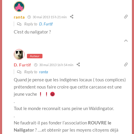
ranta
30 mai 2013 15 h 21 min
Reply to
D. Furtif
C’est du naligator ?
Auteur
D. Furtif
30 mai 2013 16 h 54 min
Reply to
ranta
Quand je pense que les indigènes locaux ( tous complices)
prétendent nous faire croire que cette carcasse est une
jeune vache
.
Tout le monde reconnait sans peine un Waldingator.
.
Ne faudrait-il pas fonder l’association
ROUVRE le
Nalligator
? ….et obtenir par les moyens citoyens déjà