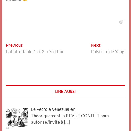
Navigation
Previous
Next
Previous
Next
post:
post:
L’affaire Tapie 1 et 2 (réédition)
L’histoire de Yang.
de
l’article
LIRE AUSSI
Le Pétrole Vénézuélien
Théoriquement la REVUE CONFLIT nous
autorise/invite à
[…]