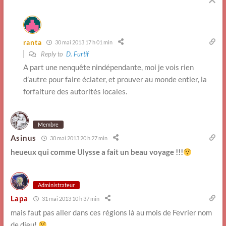
ranta
30 mai 2013 17 h 01 min
Reply to
D. Furtif
A part une nenquête nindépendante, moi je vois rien
d’autre pour faire éclater, et prouver au monde entier, la
forfaiture des autorités locales.
Membre
Asinus
30 mai 2013 20 h 27 min
heueux qui comme Ulysse a fait un beau voyage !!!
Administrateur
Lapa
31 mai 2013 10 h 37 min
mais faut pas aller dans ces régions là au mois de Fevrier nom
de dieu!