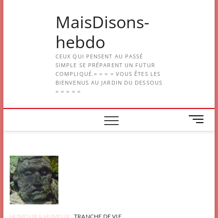
Skip
MaisDisons-
to
content
hebdo
CEUX QUI PENSENT AU PASSÉ
SIMPLE SE PRÉPARENT UN FUTUR
COMPLIQUÉ.= = = = VOUS ÊTES LES
BIENVENUS AU JARDIN DU DESSOUS
= = = = =
M
e
n
u
B
u
t
t
o
n
HUMOUR & HUMEUR
TRANCHE DE VIE