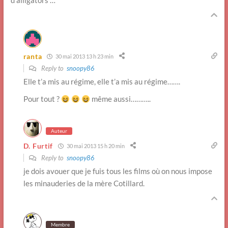
d’alligators …
ranta
30 mai 2013 13 h 23 min
Reply to
snoopy86
Elle t’a mis au régime, elle t’a mis au régime…….
Pour tout ?
même aussi………..
Auteur
D. Furtif
30 mai 2013 15 h 20 min
Reply to
snoopy86
je dois avouer que je fuis tous les films où on nous impose
les minauderies de la mère Cotillard.
Membre