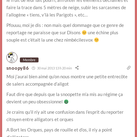
le fruit de leur lait pourri, affronter les éléments déchaînés et
faire la trace dans 5 mètres de neige, subir les sarcasmes de
l’allogène « tiens, v’là les Parigots », etc…
Pfouuu, moi je dis : non mais quel dommage que ce genre de
reportage ne paraisse que sur Disons
une échine plus
souple est c’était la une chez nimbécilesvox
Membre
snoopy86
30 mai 2013 13 h 20 min
Moi j’aurai bien aimé qu’on nous montre une petite entrecôte
de salers accompagnée d’aligot
Faut dire que depuis que la snoopette m’a mis au régime ça
devient un peu obsessionnel
Je crains qu’il n’y ait une confusion dans l’esprit du reporter
citoyen entre alligators et orques
A Bort les Orques, pays de rouille et d’os, il n’y a point