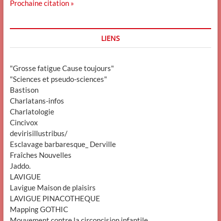
Prochaine citation »
LIENS
"Grosse fatigue Cause toujours"
"Sciences et pseudo-sciences"
Bastison
Charlatans-infos
Charlatologie
Cincivox
devirisillustribus/
Esclavage barbaresque_ Derville
Fraîches Nouvelles
Jaddo.
LAVIGUE
Lavigue Maison de plaisirs
LAVIGUE PINACOTHEQUE
Mapping GOTHIC
Mouvement contre la circoncision infantile