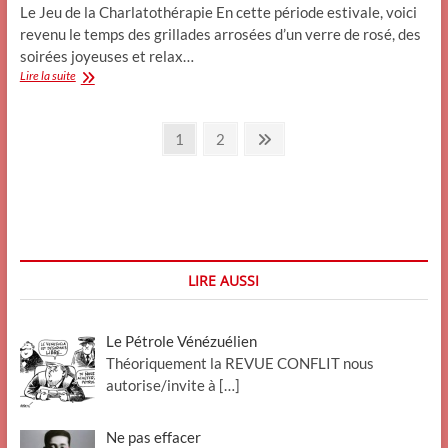
Le Jeu de la Charlatothérapie En cette période estivale, voici
revenu le temps des grillades arrosées d’un verre de rosé, des
soirées joyeuses et relax…
Pourquoi
Lire la suite
hésiter
?
Pagination
Devenez
Page
Page
Next
1
2
Charlatan…
page
des
publications
LIRE AUSSI
Le Pétrole Vénézuélien
Théoriquement la REVUE CONFLIT nous
autorise/invite à
[…]
Ne pas effacer