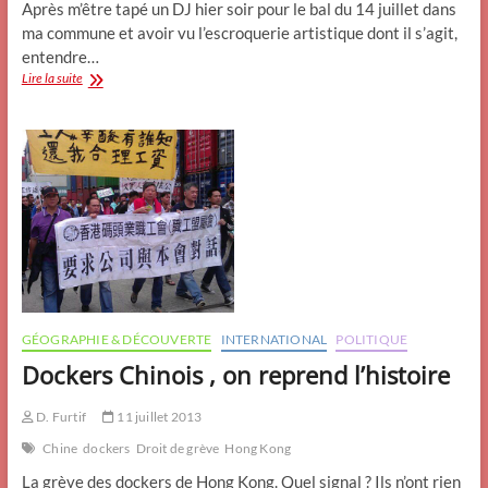
Après m’être tapé un DJ hier soir pour le bal du 14 juillet dans
ma commune et avoir vu l’escroquerie artistique dont il s’agit,
entendre…
De
Lire la suite
quoi
se
nettoyer
les
oreilles…
!
GÉOGRAPHIE & DÉCOUVERTE
INTERNATIONAL
POLITIQUE
Dockers Chinois , on reprend l’histoire
D. Furtif
11 juillet 2013
Chine
dockers
Droit de grève
Hong Kong
La grève des dockers de Hong Kong. Quel signal ? Ils n’ont rien