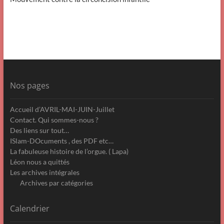
Nos pages
Accueil d’AVRIL-MAI-JUIN-Juillet
Contact. Qui sommes-nous ?
Des liens sur tout…
ISlam-DOcuments , des PDF etc…
La fabuleuse histoire de l’orgue. ( Lapa)
Léon nous a quittés
Les archives intégrales
Archives par catégories
Calendrier