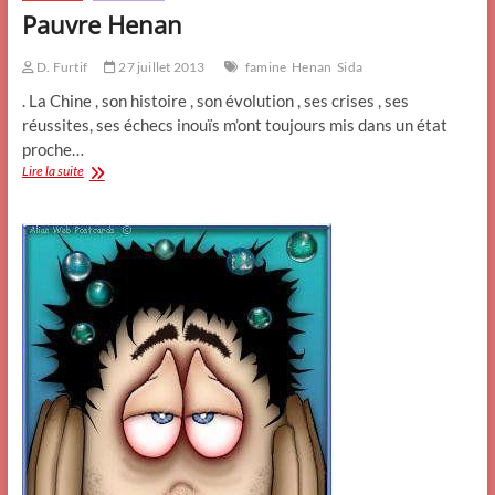
Pauvre Henan
D. Furtif
27 juillet 2013
famine
Henan
Sida
. La Chine , son histoire , son évolution , ses crises , ses
réussites, ses échecs inouïs m’ont toujours mis dans un état
proche…
Pauvre
Lire la suite
Henan