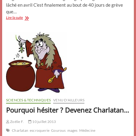
lâché en avril C’est finalement au bout de 40 jours de grève
que…
Dockers
Lire la suite
Chinois
,
on
reprend
l’histoire
SCIENCES & TECHNIQUES
VENU D'AILLEURS
Pourquoi hésiter ? Devenez Charlatan…
Zoélie F.
10 juillet 2013
Charlatan
escroquerie
Gourous
mages
Médecine