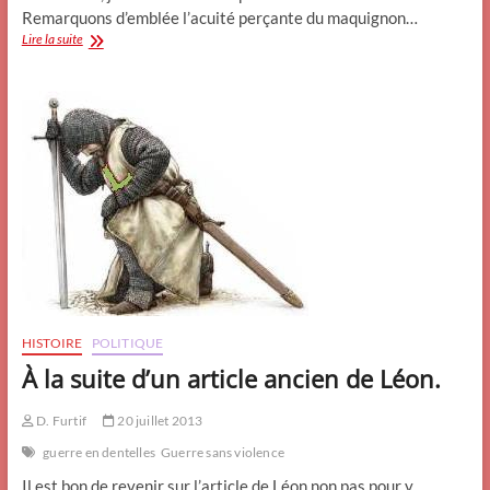
Remarquons d’emblée l’acuité perçante du maquignon…
Mais
Lire la suite
comment
font-
ils
?
Ils
les
sélectionnent
HISTOIRE
POLITIQUE
À la suite d’un article ancien de Léon.
D. Furtif
20 juillet 2013
guerre en dentelles
Guerre sans violence
Il est bon de revenir sur l’article de Léon non pas pour y