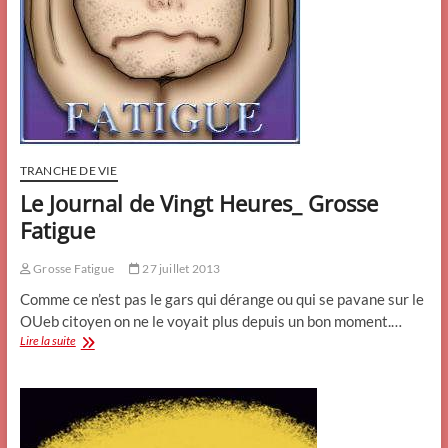
TRANCHE DE VIE
Le Journal de Vingt Heures_ Grosse
Fatigue
Grosse Fatigue
27 juillet 2013
Comme ce n’est pas le gars qui dérange ou qui se pavane sur le
OUeb citoyen on ne le voyait plus depuis un bon moment.…
Le
Lire la suite
Journal
de
Vingt
Heures_
Grosse
Fatigue