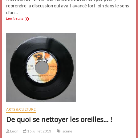
reprendre la discussion qui avait avancé fort loin dans le sens
d’un…
À
Lire la suite
la
suite
d’un
article
ancien
de
Léon.
ARTS & CULTURE
De quoi se nettoyer les oreilles… !
Leon
15 juillet 2013
scène