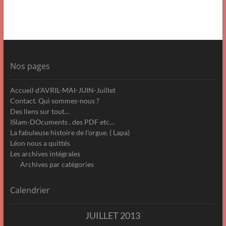
Nos pages
Accueil d’AVRIL-MAI-JUIN-Juillet
Contact. Qui sommes-nous ?
Des liens sur tout…
ISlam-DOcuments , des PDF etc…
La fabuleuse histoire de l’orgue. ( Lapa)
Léon nous a quittés
Les archives intégrales
Archives par catégories
Calendrier
JUILLET 2013