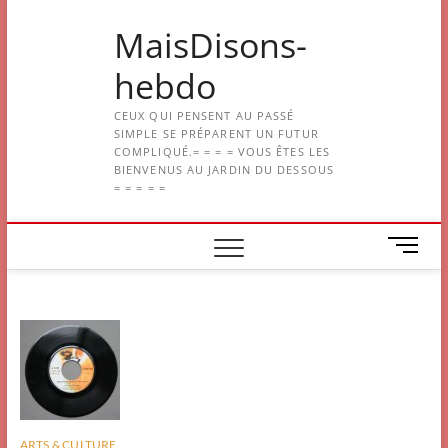
Skip
MaisDisons-
to
content
hebdo
CEUX QUI PENSENT AU PASSÉ
SIMPLE SE PRÉPARENT UN FUTUR
COMPLIQUÉ.= = = = VOUS ÊTES LES
BIENVENUS AU JARDIN DU DESSOUS
= = = = =
M
e
n
u
B
u
t
t
o
n
ARTS & CULTURE