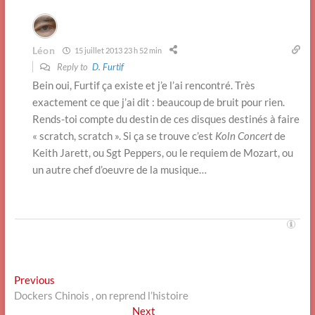
Léon
15 juillet 2013 23 h 52 min
Reply to
D. Furtif
Bein oui, Furtif ça existe et j’e l’ai rencontré. Très
exactement ce que j’ai dit : beaucoup de bruit pour rien.
Rends-toi compte du destin de ces disques destinés à faire
« scratch, scratch ». Si ça se trouve c’est
Koln Concert
de
Keith Jarett, ou Sgt Peppers, ou le requiem de Mozart, ou
un autre chef d’oeuvre de la musique…
Navigation
Previous
Previous
post:
Dockers Chinois , on reprend l’histoire
de
Next
Next