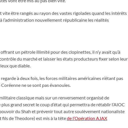
istes vont être mis au pas bien vite.
nt vite être rangés au rayon des vastes rigolades quand les intérêts
à l’administration nouvellement républicaine les réalités
ffrant un pétrole illimité pour des clopinettes, il n’y avait qu’à
contrôle du marché et laisser les états producteurs fixer selon leur
rieux que diable.
 y regarde à deux fois, les forces militaires américaines n’étant pas
ce Coréenne ne se sont pas évanouies.
militaire classique mais sur un renversement organisé de
plus grand secret le coup d’état qui permettra de rétablir l’AIOC
le pouvoir du Shah et prévenir tout autre soulèvement nationaliste
it fils de Theodore) est mis à la tête
de l’Opération AJAX