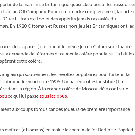
 partir de la main mise britannique quasi absolue sur les ressource
nglo Iranian Oil Company. Pour comprendre complètement, la carte c
’Ouest, l’Iran est l’objet des appétits jamais rassasiés du
an. En 1920 Ottoman et Russes hors jeu les Britanniques ont les
nces des rapaces ( qui jouent le même jeu en Chine) sont inaptes
e la demande de réformes et calmer la colère populaire. En fait les
pèrent cette colère.
anglais qui soutiennent les révoltes populaires pour lui tenir la
titutionnelle en octobre 1906. Un parlement est institué ( La
ère dans la région. À la grande colère de Moscou déjà contrarié
peu
ce qui lui passe
sous les obus.
édaient aux coups tordus car des joueurs de première importance
s maîtres (ottomans) en main : le chemin de fer Berlin => Bagdad .