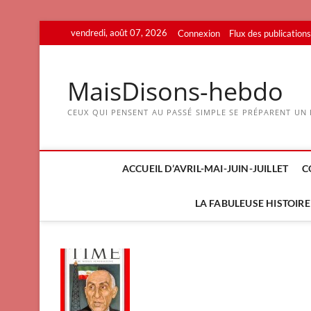
Skip
vendredi, août 07, 2026
Connexion
Flux des publications
to
content
MaisDisons-hebdo
CEUX QUI PENSENT AU PASSÉ SIMPLE SE PRÉPARENT UN F
ACCUEIL D’AVRIL-MAI-JUIN-JUILLET
C
LA FABULEUSE HISTOIRE 