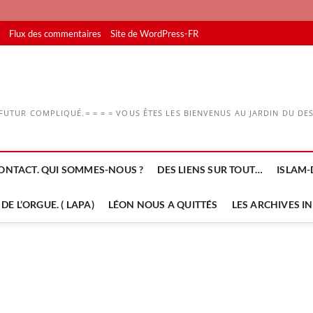
Flux des commentaires
Site de WordPress-FR
UTUR COMPLIQUÉ.= = = = VOUS ÊTES LES BIENVENUS AU JARDIN DU DESS
ONTACT. QUI SOMMES-NOUS ?
DES LIENS SUR TOUT…
ISLAM-
DE L’ORGUE. ( LAPA)
LÉON NOUS A QUITTÉS
LES ARCHIVES I