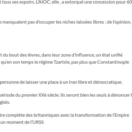
nt tous ses espoirs. L’AIOC, elle , a extorqué une concession pour 60
 manquaient pas d’occuper les niches laissées libres : de l’opinion,
nt du bout des lèvres, dans leur zone d’influence, un état unifié
lus qu’en son temps le régime Tzariste, pas plus que Constantinople
e personne de laisser une place à un Iran libre et démocratique.
 période du premier XXè siècle. Ils seront bien les seuls à dénoncer 
lais.
toire complète des britanniques avec la transformation de l’Empire
ur un moment de l’URSS