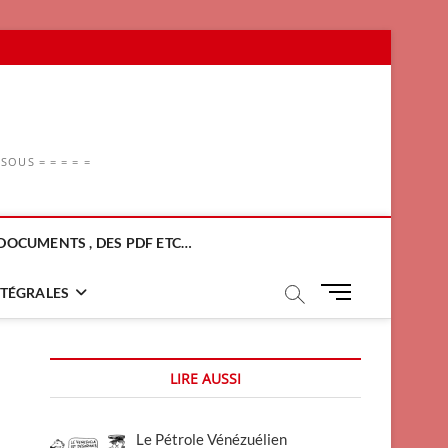
OUS = = = = =
DOCUMENTS , DES PDF ETC…
M
NTÉGRALES
e
n
u
LIRE AUSSI
B
u
t
Le Pétrole Vénézuélien
t