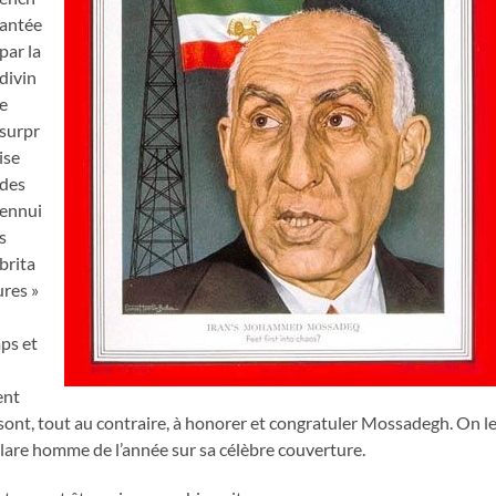
antée
par la
divin
e
surpr
ise
des
ennui
s
brita
res »
mps et
ent
 sont, tout au contraire, à honorer et congratuler Mossadegh. On l
clare homme de l’année sur sa célèbre couverture.