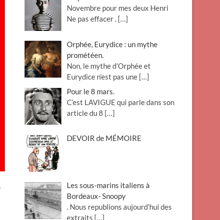
Novembre pour mes deux Henri
Ne pas effacer .
[…]
Orphée, Eurydice : un mythe
prométéen.
Non, le mythe d’Orphée et
Eurydice n’est pas une
[…]
Pour le 8 mars.
C’est LAVIGUE qui parle dans son
article du 8
[…]
DEVOIR de MÉMOIRE
Les sous-marins italiens à
e
Bordeaux- Snoopy
. Nous republions aujourd’hui des
extraits
[…]