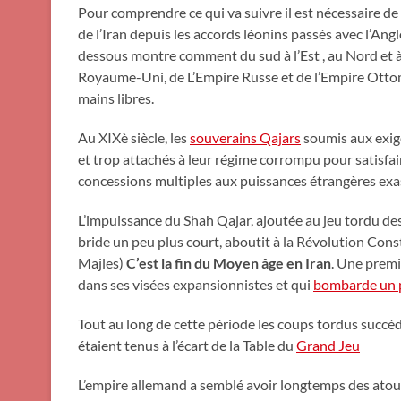
Pour comprendre ce qui va suivre il est nécessaire de
de l’Iran depuis les accords léonins passés avec l’A
dessous montre comment du sud à l’Est , au Nord et à l
Royaume-Uni, de L’Empire Russe et de l’Empire Ottom
mains libres.
Au XIXè siècle, les
souverains Qajars
soumis aux exige
et trop attachés à leur régime corrompu pour satisfair
concessions multiples aux puissances étrangères exas
L’impuissance du Shah Qajar, ajoutée au jeu tordu des 
bride un peu plus court, aboutit à la Révolution Cons
Majles)
C’est la fin du Moyen âge en Iran
. Une premi
dans ses visées expansionnistes et qui
bombarde un 
Tout au long de cette période les coups tordus succ
étaient tenus à l’écart de la Table du
Grand Jeu
L’empire allemand a semblé avoir longtemps des atout