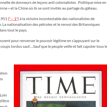
nnelle de donneurs de leçons anti colonialistes . Politique mise en
oe » et la Chine où ils se sont invités au partage du gâteau.
 1951
(* – 1*)
à la victoire incontestable des nationalistes de
a nationalisation des pétroles et le renvoi des Britanniques
ans tout le pays.
peuvent pour renverser le pouvoir légitime en s’appuyant sur le
oups tordus sauf….Sauf que le peuple veille et fait capoter tous l
ation
es
Loin
d’être
ench