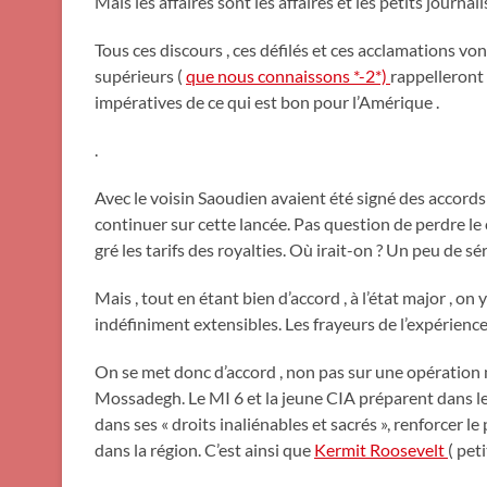
Mais les affaires sont les affaires et les petits journal
Tous ces discours , ces défilés et ces acclamations vo
supérieurs (
que nous connaissons *-2*)
rappelleront 
impératives de ce qui est bon pour l’Amérique .
.
Avec le voisin Saoudien avaient été signé des accords o
continuer sur cette lancée. Pas question de perdre le 
gré les tarifs des royalties. Où irait-on ? Un peu de sé
Mais , tout en étant bien d’accord , à l’état major , on
indéfiniment extensibles. Les frayeurs de l’expérien
On se met donc d’accord , non pas sur une opération 
Mossadegh. Le MI 6 et la jeune CIA préparent dans le 
dans ses « droits inaliénables et sacrés », renforcer 
dans la région. C’est ainsi que
Kermit Roosevelt
( pet