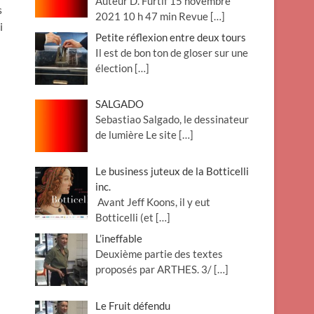
Auteur D. Furtif 15 novembre
s
2021 10 h 47 min Revue
[…]
i
Petite réflexion entre deux tours
Il est de bon ton de gloser sur une
élection
[…]
SALGADO
Sebastiao Salgado, le dessinateur
de lumière Le site
[…]
Le business juteux de la Botticelli
inc.
Avant Jeff Koons, il y eut
Botticelli (et
[…]
L’ineffable
Deuxième partie des textes
proposés par ARTHES. 3/
[…]
Le Fruit défendu