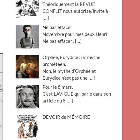
Théoriquement la REVUE
o
CONFLIT nous autorise/invite à
n
[…]
Ne pas effacer
Novembre pour mes deux Henri
Ne pas effacer .
[…]
Orphée, Eurydice : un mythe
prométéen.
Non, le mythe d’Orphée et
Eurydice n’est pas une
[…]
Pour le 8 mars.
C’est LAVIGUE qui parle dans son
article du 8
[…]
DEVOIR de MÉMOIRE