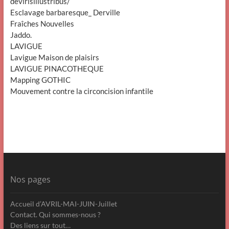
devirisillustribus/
Esclavage barbaresque_ Derville
Fraîches Nouvelles
Jaddo.
LAVIGUE
Lavigue Maison de plaisirs
LAVIGUE PINACOTHEQUE
Mapping GOTHIC
Mouvement contre la circoncision infantile
Nos pages
Accueil d’AVRIL-MAI-JUIN-Juillet
Contact. Qui sommes-nous ?
Des liens sur tout…