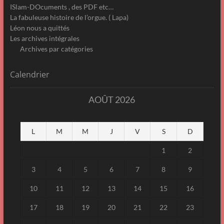
ISlam-DOcuments , des PDF etc…
La fabuleuse histoire de l’orgue. ( Lapa)
Léon nous a quittés
Les archives intégrales
Archives par catégories
Calendrier
AOÛT 2026
L
M
M
J
V
S
D
1
2
3
4
5
6
7
8
9
10
11
12
13
14
15
16
17
18
19
20
21
22
23