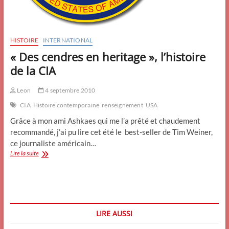
HISTOIRE
INTERNATIONAL
« Des cendres en heritage », l’histoire
de la CIA
Leon
4 septembre 2010
CIA
Histoire contemporaine
renseignement
USA
Grâce à mon ami Ashkaes qui me l’a prêté et chaudement
recommandé, j’ai pu lire cet été le best-seller de Tim Weiner,
ce journaliste américain…
« Des
Lire la suite
cendres
en
heritage »,
l’histoire
de
la
LIRE AUSSI
CIA