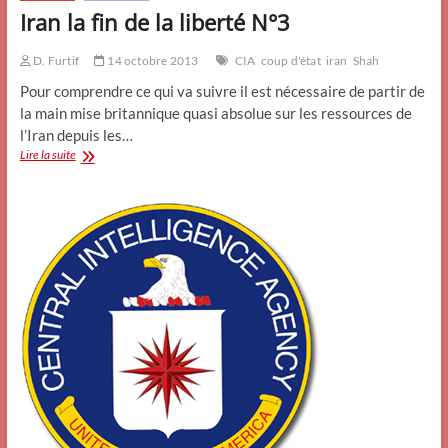
Iran la fin de la liberté N°3
D. Furtif
14 octobre 2013
CIA
coup d'état
iran
Shah
Pour comprendre ce qui va suivre il est nécessaire de partir de
la main mise britannique quasi absolue sur les ressources de
l’Iran depuis les…
Iran
Lire la suite
la
fin
de
la
liberté
N°3