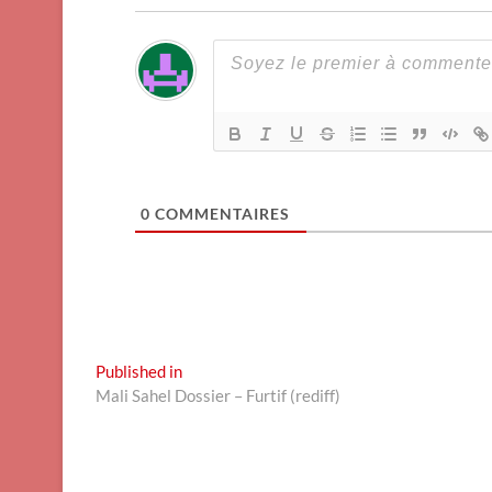
0
COMMENTAIRES
Navigation
Published in
Mali Sahel Dossier – Furtif (rediff)
de
l’article