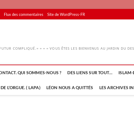
Flux des commentaires
Site de WordPress-FR
UTUR COMPLIQUÉ.= = = = VOUS ÊTES LES BIENVENUS AU JARDIN DU DESS
ONTACT. QUI SOMMES-NOUS ?
DES LIENS SUR TOUT…
ISLAM-
DE L’ORGUE. ( LAPA)
LÉON NOUS A QUITTÉS
LES ARCHIVES I