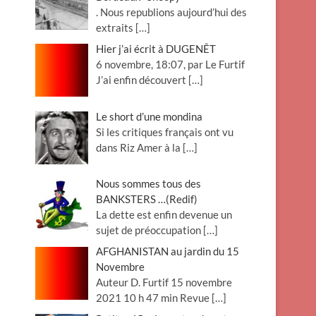
. Nous republions aujourd’hui des
extraits
[…]
Hier j’ai écrit à DUGENÊT
6 novembre, 18:07, par Le Furtif
J’ai enfin découvert
[…]
Le short d’une mondina
Si les critiques français ont vu
dans Riz Amer à la
[…]
Nous sommes tous des
BANKSTERS …(Redif)
La dette est enfin devenue un
sujet de préoccupation
[…]
AFGHANISTAN au jardin du 15
Novembre
Auteur D. Furtif 15 novembre
2021 10 h 47 min Revue
[…]