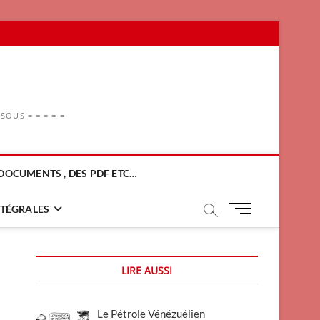
OUS = = = = =
DOCUMENTS , DES PDF ETC…
M
NTÉGRALES
e
n
u
LIRE AUSSI
B
u
t
Le Pétrole Vénézuélien
t