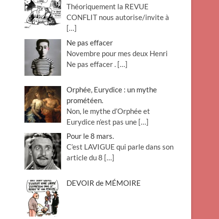
Théoriquement la REVUE
o
CONFLIT nous autorise/invite à
n
[…]
Ne pas effacer
Novembre pour mes deux Henri
Ne pas effacer .
[…]
Orphée, Eurydice : un mythe
prométéen.
Non, le mythe d’Orphée et
Eurydice n’est pas une
[…]
Pour le 8 mars.
C’est LAVIGUE qui parle dans son
article du 8
[…]
DEVOIR de MÉMOIRE