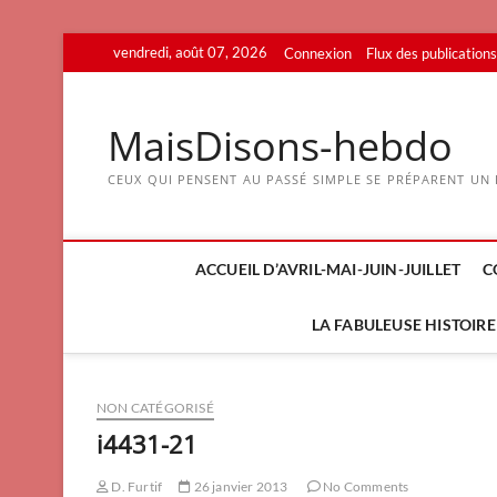
Skip
vendredi, août 07, 2026
Connexion
Flux des publications
to
content
MaisDisons-hebdo
CEUX QUI PENSENT AU PASSÉ SIMPLE SE PRÉPARENT UN F
ACCUEIL D’AVRIL-MAI-JUIN-JUILLET
C
LA FABULEUSE HISTOIRE 
NON CATÉGORISÉ
i4431-21
D. Furtif
26 janvier 2013
No Comments