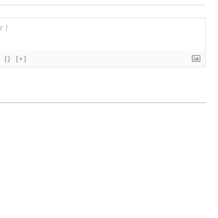
{}
[+]