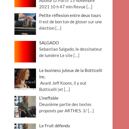
Auteur D. Furtif 15 novembre
2021 10 h 47 min Revue
[…]
Petite réflexion entre deux tours
Il est de bon ton de gloser sur une
élection
[…]
SALGADO
Sebastiao Salgado, le dessinateur
de lumière Le site
[…]
Le business juteux de la Botticelli
inc.
Avant Jeff Koons, il y eut
Botticelli (et
[…]
L’ineffable
Deuxième partie des textes
proposés par ARTHES. 3/
[…]
Le Fruit défendu