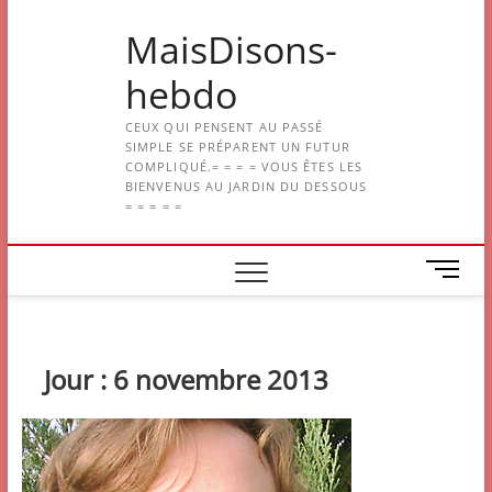
Skip
MaisDisons-
to
content
hebdo
CEUX QUI PENSENT AU PASSÉ
SIMPLE SE PRÉPARENT UN FUTUR
COMPLIQUÉ.= = = = VOUS ÊTES LES
BIENVENUS AU JARDIN DU DESSOUS
= = = = =
M
e
n
u
B
Jour :
6 novembre 2013
u
t
t
o
n