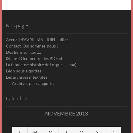
Nos pages
Accueil d’AVRIL-MAI-JUIN-Juillet
Contact. Qui sommes-nous ?
Des liens sur tout…
ISlam-DOcuments , des PDF etc…
La fabuleuse histoire de l’orgue. ( Lapa)
Léon nous a quittés
Les archives intégrales
Archives par catégories
Calendrier
NOVEMBRE 2013
L
M
M
J
V
S
D