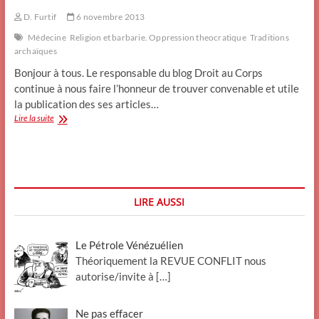
D. Furtif
6 novembre 2013
Médecine
Religion et barbarie. Oppression theocratique
Traditions
archaïques
Bonjour à tous. Le responsable du blog Droit au Corps
continue à nous faire l’honneur de trouver convenable et utile
la publication des ses articles…
La
Lire la suite
circoncision
des
enfants
aux
États-
Unis
LIRE AUSSI
(exposé
video)N°1
Le Pétrole Vénézuélien
Théoriquement la REVUE CONFLIT nous
autorise/invite à
[…]
Ne pas effacer