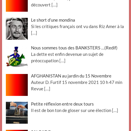
découvert
[…]
Le short d’une mondina
Si les critiques français ont vu dans Riz Amer à la
[…]
Nous sommes tous des BANKSTERS …(Redif)
La dette est enfin devenue un sujet de
préoccupation
[…]
AFGHANISTAN au jardin du 15 Novembre
Auteur D. Furtif 15 novembre 2021 10 h 47 min
Revue
[…]
Petite réflexion entre deux tours
Il est de bon ton de gloser sur une élection
[…]