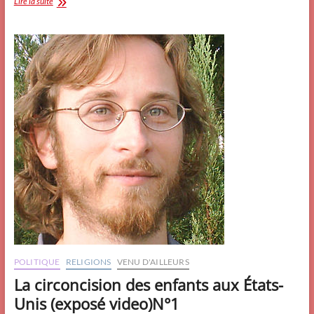
N°2_
Lire la suite
La
circoncision
des
enfants
aux
États-
Unis
(exposé
video)
POLITIQUE
RELIGIONS
VENU D'AILLEURS
La circoncision des enfants aux États-
Unis (exposé video)N°1