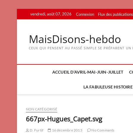
Skip
vendredi, août 07, 2026
Connexion
Flux des publications
to
content
MaisDisons-hebdo
CEUX QUI PENSENT AU PASSÉ SIMPLE SE PRÉPARENT UN F
ACCUEIL D’AVRIL-MAI-JUIN-JUILLET
C
LA FABULEUSE HISTOIRE 
NON CATÉGORISÉ
667px-Hugues_Capet.svg
D. Furtif
16 décembre 2013
No Comments