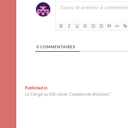
0
COMMENTAIRES
Navigation
Published in
Le Clergé au XIè siècle. Combien de divisions?
de
l’article