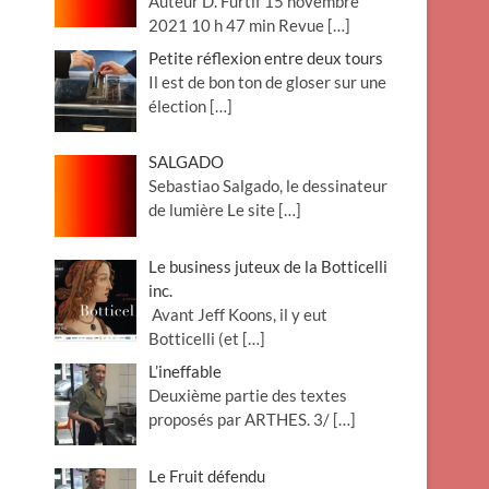
Auteur D. Furtif 15 novembre
2021 10 h 47 min Revue
[…]
Petite réflexion entre deux tours
Il est de bon ton de gloser sur une
élection
[…]
SALGADO
Sebastiao Salgado, le dessinateur
de lumière Le site
[…]
Le business juteux de la Botticelli
inc.
Avant Jeff Koons, il y eut
Botticelli (et
[…]
L’ineffable
Deuxième partie des textes
proposés par ARTHES. 3/
[…]
Le Fruit défendu