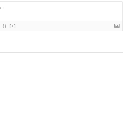
{}
[+]