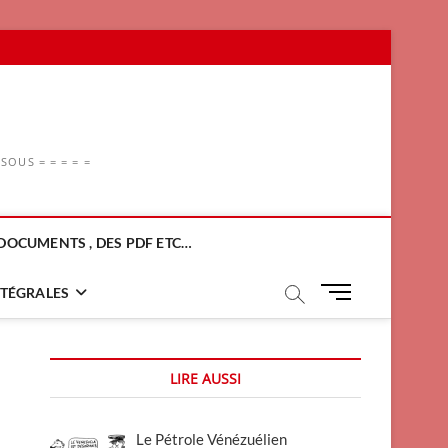
OUS = = = = =
DOCUMENTS , DES PDF ETC…
M
NTÉGRALES
e
n
u
LIRE AUSSI
B
u
t
Le Pétrole Vénézuélien
t