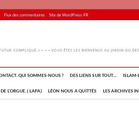
Flux des commentaires
Site de WordPress-FR
UTUR COMPLIQUÉ.= = = = VOUS ÊTES LES BIENVENUS AU JARDIN DU DESS
ONTACT. QUI SOMMES-NOUS ?
DES LIENS SUR TOUT…
ISLAM-
DE L’ORGUE. ( LAPA)
LÉON NOUS A QUITTÉS
LES ARCHIVES I