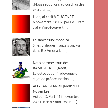
. Nous republions aujourd’hui des
extraits
[…]
Hier j’ai écrit à DUGENÊT
6 novembre, 18:07, par Le Furtif
J’ai enfin découvert
[…]
Le short d’une mondina
Si les critiques français ont vu
dans Riz Amer à la
[…]
Nous sommes tous des
BANKSTERS …(Redif)
La dette est enfin devenue un
sujet de préoccupation
[…]
AFGHANISTAN au jardin du 15
Novembre
Auteur D. Furtif 15 novembre
2021 10 h 47 min Revue
[…]