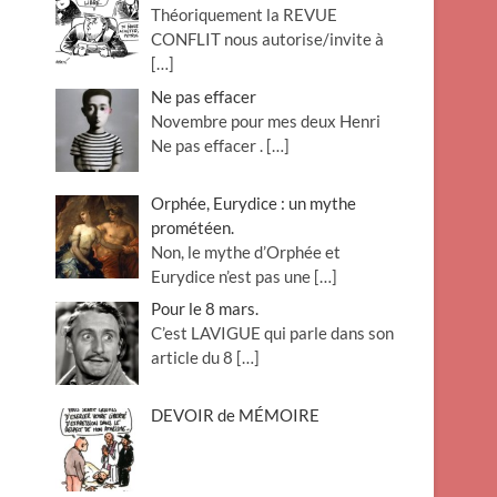
Théoriquement la REVUE
o
CONFLIT nous autorise/invite à
n
[…]
Ne pas effacer
Novembre pour mes deux Henri
Ne pas effacer .
[…]
Orphée, Eurydice : un mythe
prométéen.
Non, le mythe d’Orphée et
Eurydice n’est pas une
[…]
Pour le 8 mars.
C’est LAVIGUE qui parle dans son
article du 8
[…]
DEVOIR de MÉMOIRE