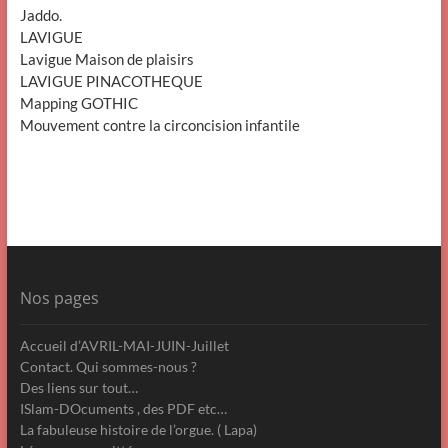
Jaddo.
LAVIGUE
Lavigue Maison de plaisirs
LAVIGUE PINACOTHEQUE
Mapping GOTHIC
Mouvement contre la circoncision infantile
Nos pages
Accueil d’AVRIL-MAI-JUIN-Juillet
Contact. Qui sommes-nous ?
Des liens sur tout…
ISlam-DOcuments , des PDF etc…
La fabuleuse histoire de l’orgue. ( Lapa)