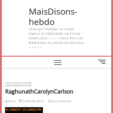
Skip
MaisDisons-
to
content
hebdo
CEUX QUI PENSENT AU PASSÉ
SIMPLE SE PRÉPARENT UN FUTUR
COMPLIQUÉ.= = = = VOUS ÊTES LES
BIENVENUS AU JARDIN DU DESSOUS
= = = = =
M
e
n
u
NON CATÉGORISÉ
B
u
RaghunathCarolynCarlson
t
t
Dora
15 février 2014
No Comments
o
n