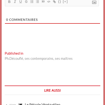
{}
[+]
0
COMMENTAIRES
Navigation
Published in
Ph.Découflé, ses contemporains, ses maîtres
de
l’article
LIRE AUSSI
Le Pétrole Vénézuélien