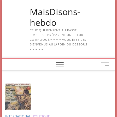
Skip
MaisDisons-
to
content
hebdo
CEUX QUI PENSENT AU PASSÉ
SIMPLE SE PRÉPARENT UN FUTUR
COMPLIQUÉ.= = = = VOUS ÊTES LES
BIENVENUS AU JARDIN DU DESSOUS
= = = = =
M
e
n
u
B
u
t
t
o
n
INTERNATIONAL
POLITIQUE