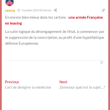
ranta
4 octobre 2014 8 h 06 min
En encore bien mieux dans les cartons :
une armée Française
en leasing
La suite logique du désengagement de l’état, à commencer par
le suppression de la conscription, au profit d’une hypothétique
défense Européenne.
Navigation
Previous
Next
Previous
Next
post:
post:
L’art de dénigrer la médecine
Zemmour quel est le sujet…?
de
l’article