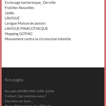
Esclavage barbaresque_ Derville
Fraîches Nouvelles
Jaddo.
LAVIGUE
Lavigue Maison de plaisirs
LAVIGUE PINACOTHEQUE
Mapping GOTHIC
Mouvement contre la circoncision infantile
Nos pages
Accueil d’AVRIL-MAI-JUIN-Juillet
Contact. Qui sommes-nous ?
Des liens sur tout…
ISlam-DOcuments , des PDF etc…