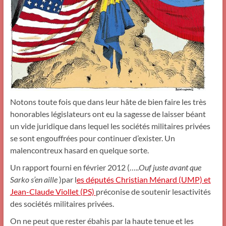
Notons toute fois que dans leur hâte de bien faire les très
honorables législateurs ont eu la sagesse de laisser béant
un vide juridique dans lequel les sociétés militaire
s privées
se sont engouffrées pour continuer d’exister. Un
malencontreux hasard en quelque sorte.
Un rapport fourni en février 2012 (…..
Ouf juste avant que
Sarko s’en aille
)par l
es députés Christian Ménard (UMP) et
Jean-Claude Viollet (PS)
préconise de soutenir les
activités
des sociétés militaires privées.
On ne peut que rester ébahis par la haute tenue et les