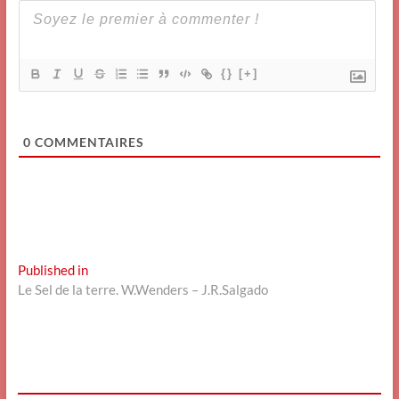
{}
[+]
0
COMMENTAIRES
Navigation
Published in
Le Sel de la terre. W.Wenders – J.R.Salgado
de
l’article