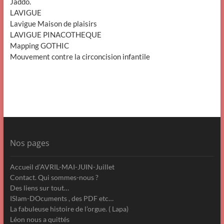
Jaddo.
LAVIGUE
Lavigue Maison de plaisirs
LAVIGUE PINACOTHEQUE
Mapping GOTHIC
Mouvement contre la circoncision infantile
Nos pages
Accueil d’AVRIL-MAI-JUIN-Juillet
Contact. Qui sommes-nous ?
Des liens sur tout…
ISlam-DOcuments , des PDF etc…
La fabuleuse histoire de l’orgue. ( Lapa)
Léon nous a quittés