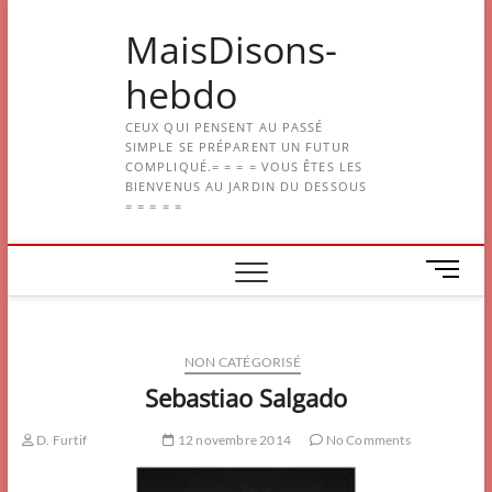
Skip
MaisDisons-
to
content
hebdo
CEUX QUI PENSENT AU PASSÉ
SIMPLE SE PRÉPARENT UN FUTUR
COMPLIQUÉ.= = = = VOUS ÊTES LES
BIENVENUS AU JARDIN DU DESSOUS
= = = = =
M
e
n
u
NON CATÉGORISÉ
B
u
Sebastiao Salgado
t
t
D. Furtif
12 novembre 2014
No Comments
o
n