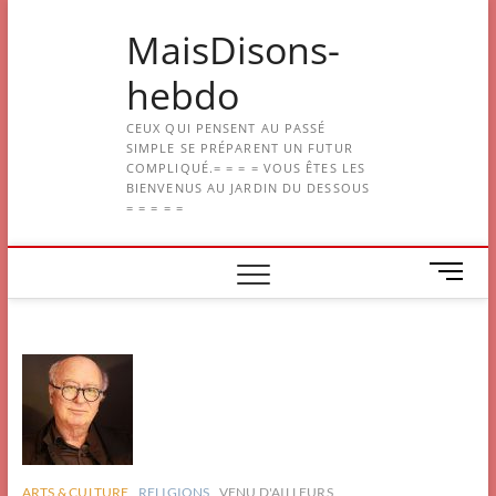
Skip
MaisDisons-
to
content
hebdo
CEUX QUI PENSENT AU PASSÉ
SIMPLE SE PRÉPARENT UN FUTUR
COMPLIQUÉ.= = = = VOUS ÊTES LES
BIENVENUS AU JARDIN DU DESSOUS
= = = = =
M
e
n
u
B
u
t
t
o
n
ARTS & CULTURE
RELIGIONS
VENU D'AILLEURS