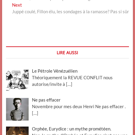
de
Next
Next
l’article
post:
Juppé coulé, Fillon élu, les sondages à la ramasse? Pas si sûr
LIRE AUSSI
Le Pétrole Vénézuélien
Théoriquement la REVUE CONFLIT nous
autorise/invite à
[…]
Ne pas effacer
Novembre pour mes deux Henri Ne pas effacer .
[…]
Orphée, Eurydice : un mythe prométéen.