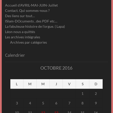
Accueil d’AVRIL-MAI-JUIN-Juillet
Contact. Qui sommes-nous ?
Des liens sur tout…
ISlam-DOcuments , des PDF etc…
La fabuleuse histoire de l’orgue. ( Lapa)
Léon nous a quittés
Les archives intégrales
Archives par catégories
Calendrier
OCTOBRE 2016
L
M
M
J
V
S
D
1
2
3
4
5
6
7
8
9
10
11
12
13
14
15
16