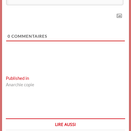
0
COMMENTAIRES
Navigation
Published in
Anarchie copie
de
l’article
LIRE AUSSI