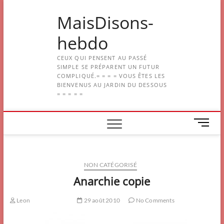
Skip
MaisDisons-
to
content
hebdo
CEUX QUI PENSENT AU PASSÉ
SIMPLE SE PRÉPARENT UN FUTUR
COMPLIQUÉ.= = = = VOUS ÊTES LES
BIENVENUS AU JARDIN DU DESSOUS
= = = = =
M
e
n
u
NON CATÉGORISÉ
B
u
Anarchie copie
t
t
Leon
29 août 2010
No Comments
o
n