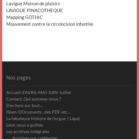
Lavigue Maison de plaisirs
LAVIGUE PINACOTHEQUE
Mapping GOTHIC
Mouvement contre la circoncision infantile
Nos pages
Accueil d’AVRIL-MAI-JUIN-Juillet
Contact. Qui sommes-nous ?
Des liens sur tout…
ISlam-DOcuments , des PDF etc…
La fabuleuse histoire de l’orgue. ( Lapa)
Léon nous a quittés
Les archives intégrales
Archives par catégories