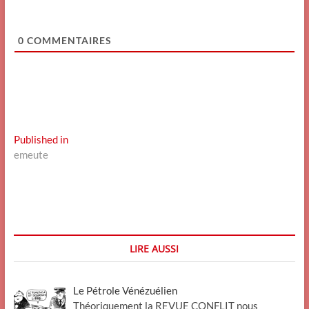
0
COMMENTAIRES
Navigation
Published in
emeute
de
l’article
LIRE AUSSI
Le Pétrole Vénézuélien
Théoriquement la REVUE CONFLIT nous