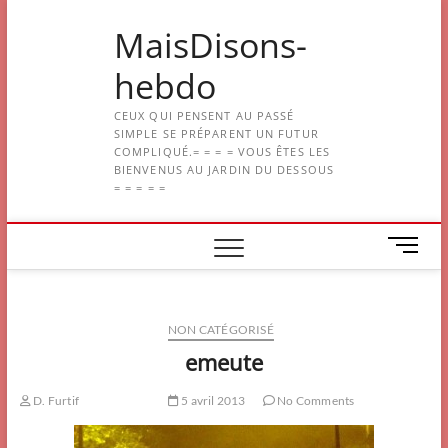
Skip
MaisDisons-
to
content
hebdo
CEUX QUI PENSENT AU PASSÉ
SIMPLE SE PRÉPARENT UN FUTUR
COMPLIQUÉ.= = = = VOUS ÊTES LES
BIENVENUS AU JARDIN DU DESSOUS
= = = = =
M
e
n
u
NON CATÉGORISÉ
B
u
emeute
t
t
D. Furtif
5 avril 2013
No Comments
o
n