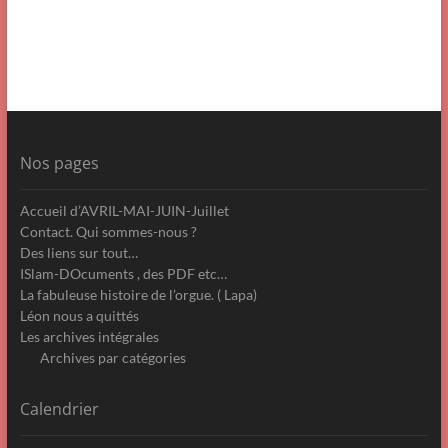
Nos pages
Accueil d’AVRIL-MAI-JUIN-Juillet
Contact. Qui sommes-nous ?
Des liens sur tout…
ISlam-DOcuments , des PDF etc…
La fabuleuse histoire de l’orgue. ( Lapa)
Léon nous a quittés
Les archives intégrales
Archives par catégories
Calendrier