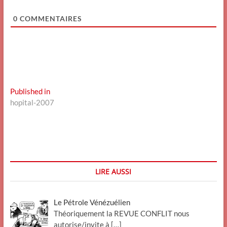
0
COMMENTAIRES
Navigation
Published in
hopital-2007
de
l’article
LIRE AUSSI
Le Pétrole Vénézuélien
Théoriquement la REVUE CONFLIT nous
autorise/invite à
[…]