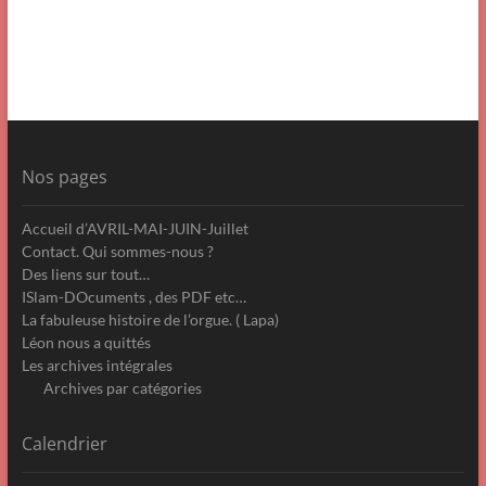
Nos pages
Accueil d’AVRIL-MAI-JUIN-Juillet
Contact. Qui sommes-nous ?
Des liens sur tout…
ISlam-DOcuments , des PDF etc…
La fabuleuse histoire de l’orgue. ( Lapa)
Léon nous a quittés
Les archives intégrales
Archives par catégories
Calendrier