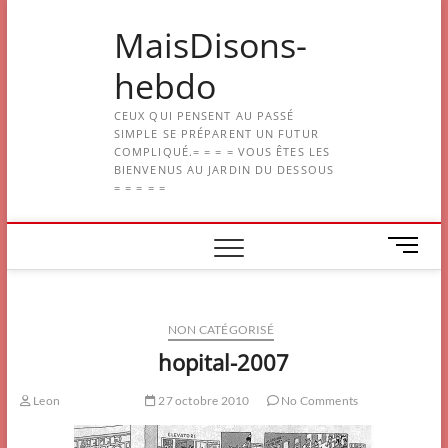
Skip
MaisDisons-
to
content
hebdo
CEUX QUI PENSENT AU PASSÉ
SIMPLE SE PRÉPARENT UN FUTUR
COMPLIQUÉ.= = = = VOUS ÊTES LES
BIENVENUS AU JARDIN DU DESSOUS
= = = = =
M
e
n
u
NON CATÉGORISÉ
B
u
hopital-2007
t
t
Leon
27 octobre 2010
No Comments
o
n