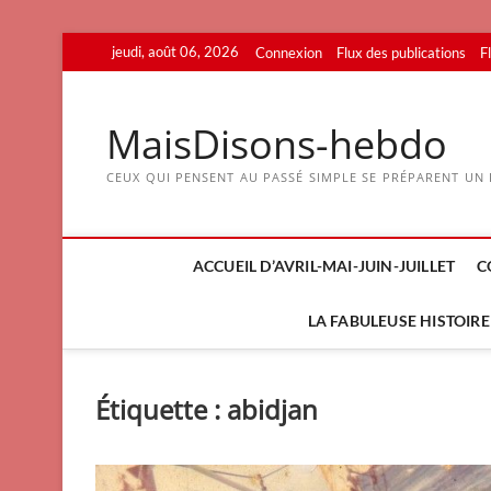
Skip
jeudi, août 06, 2026
Connexion
Flux des publications
F
to
content
MaisDisons-hebdo
CEUX QUI PENSENT AU PASSÉ SIMPLE SE PRÉPARENT UN F
ACCUEIL D’AVRIL-MAI-JUIN-JUILLET
C
LA FABULEUSE HISTOIRE 
Étiquette :
abidjan