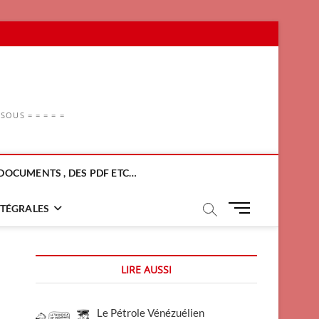
OUS = = = = =
DOCUMENTS , DES PDF ETC…
M
NTÉGRALES
e
n
u
LIRE AUSSI
B
u
t
Le Pétrole Vénézuélien
t