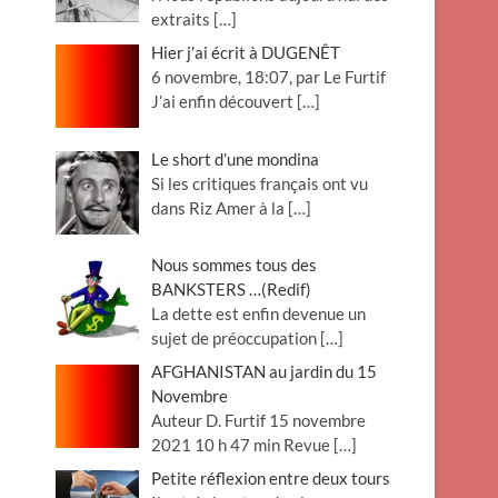
extraits
[…]
Hier j’ai écrit à DUGENÊT
6 novembre, 18:07, par Le Furtif
J’ai enfin découvert
[…]
Le short d’une mondina
Si les critiques français ont vu
dans Riz Amer à la
[…]
Nous sommes tous des
BANKSTERS …(Redif)
La dette est enfin devenue un
sujet de préoccupation
[…]
AFGHANISTAN au jardin du 15
Novembre
Auteur D. Furtif 15 novembre
2021 10 h 47 min Revue
[…]
Petite réflexion entre deux tours