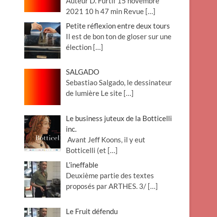
Auteur D. Furtif 15 novembre
2021 10 h 47 min Revue
[…]
Petite réflexion entre deux tours
Il est de bon ton de gloser sur une
élection
[…]
SALGADO
Sebastiao Salgado, le dessinateur
de lumière Le site
[…]
Le business juteux de la Botticelli
inc.
Avant Jeff Koons, il y eut
Botticelli (et
[…]
L’ineffable
Deuxième partie des textes
proposés par ARTHES. 3/
[…]
Le Fruit défendu