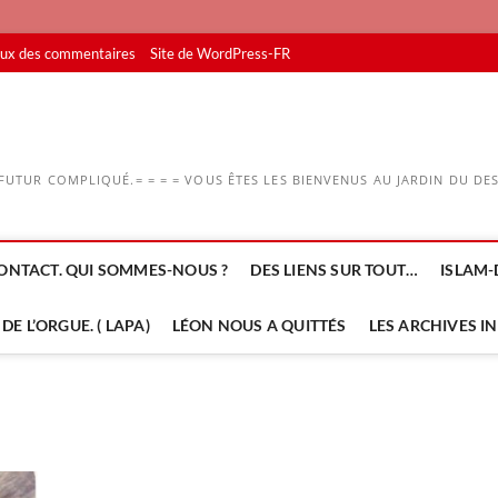
lux des commentaires
Site de WordPress-FR
UTUR COMPLIQUÉ.= = = = VOUS ÊTES LES BIENVENUS AU JARDIN DU DESS
ONTACT. QUI SOMMES-NOUS ?
DES LIENS SUR TOUT…
ISLAM-
DE L’ORGUE. ( LAPA)
LÉON NOUS A QUITTÉS
LES ARCHIVES I