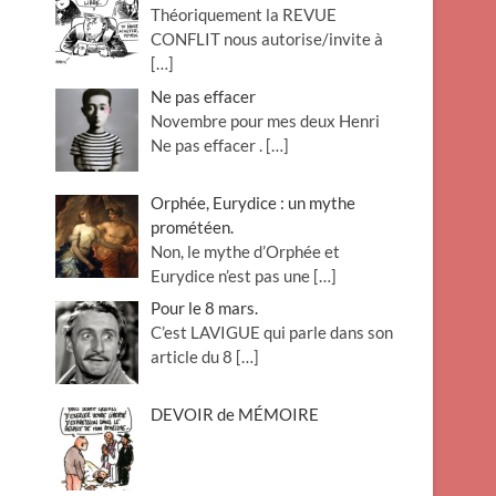
Théoriquement la REVUE
o
CONFLIT nous autorise/invite à
n
[…]
Ne pas effacer
Novembre pour mes deux Henri
Ne pas effacer .
[…]
Orphée, Eurydice : un mythe
prométéen.
Non, le mythe d’Orphée et
Eurydice n’est pas une
[…]
Pour le 8 mars.
C’est LAVIGUE qui parle dans son
article du 8
[…]
DEVOIR de MÉMOIRE