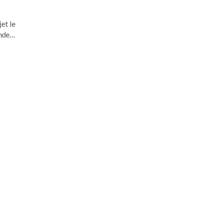
jet le
onde…