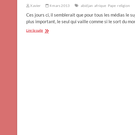
Xavier
4 mars 2013
abidjan
afrique
Pape
religion
Ces jours ci, il semblerait que pour tous les médias le su
plus important, le seul qui vaille comme si le sort du m
Le
Lire la suite
pape
en
Afrique-
Xavier