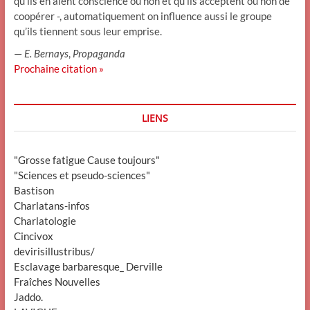
qu’ils en aient conscience ou non et qu’ils acceptent ou non de
coopérer -, automatiquement on influence aussi le groupe
qu’ils tiennent sous leur emprise.
—
E. Bernays
,
Propaganda
Prochaine citation »
LIENS
"Grosse fatigue Cause toujours"
"Sciences et pseudo-sciences"
Bastison
Charlatans-infos
Charlatologie
Cincivox
devirisillustribus/
Esclavage barbaresque_ Derville
Fraîches Nouvelles
Jaddo.