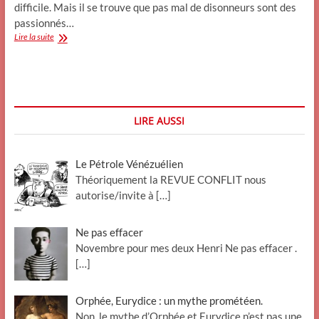
difficile. Mais il se trouve que pas mal de disonneurs sont des
passionnés…
Fragment
Lire la suite
sur
les
rapports
entre
musique
et
LIRE AUSSI
langage
(
Adorno)
Le Pétrole Vénézuélien
Théoriquement la REVUE CONFLIT nous
autorise/invite à
[…]
Ne pas effacer
Novembre pour mes deux Henri Ne pas effacer .
[…]
Orphée, Eurydice : un mythe prométéen.
Non, le mythe d’Orphée et Eurydice n’est pas une