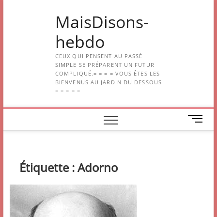
Skip
MaisDisons-
to
content
hebdo
CEUX QUI PENSENT AU PASSÉ
SIMPLE SE PRÉPARENT UN FUTUR
COMPLIQUÉ.= = = = VOUS ÊTES LES
BIENVENUS AU JARDIN DU DESSOUS
= = = = =
M
e
n
u
B
Étiquette :
Adorno
u
t
t
o
n