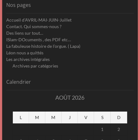
Nos pages
Accueil d’AVRIL-MAI-JUIN-Juillet
Contact. Qui sommes-nous ?
Des liens sur tout…
ISlam-DOcuments , des PDF etc…
La fabuleuse histoire de l’orgue. ( Lapa)
Léon nous a quittés
Les archives intégrales
Archives par catégories
Calendrier
AOÛT 2026
L
M
M
J
V
S
D
1
2