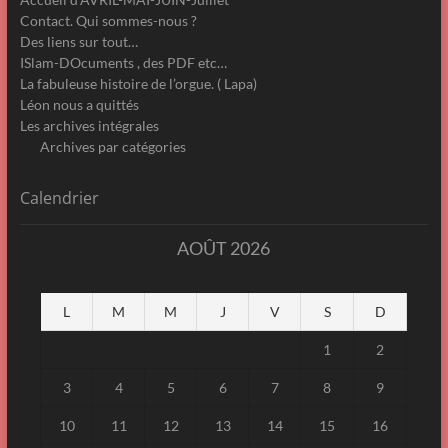
Contact. Qui sommes-nous ?
Des liens sur tout…
ISlam-DOcuments , des PDF etc…
La fabuleuse histoire de l’orgue. ( Lapa)
Léon nous a quittés
Les archives intégrales
Archives par catégories
Calendrier
AOÛT 2026
L
M
M
J
V
S
D
1
2
3
4
5
6
7
8
9
10
11
12
13
14
15
16