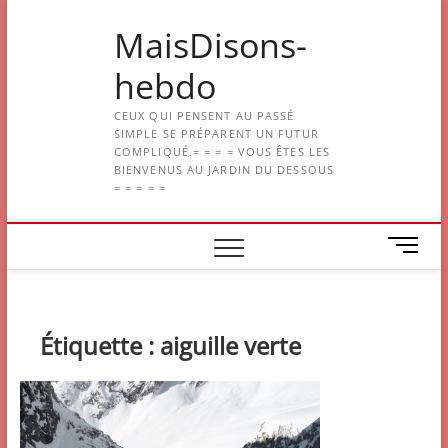
Skip
MaisDisons-
to
content
hebdo
CEUX QUI PENSENT AU PASSÉ
SIMPLE SE PRÉPARENT UN FUTUR
COMPLIQUÉ.= = = = VOUS ÊTES LES
BIENVENUS AU JARDIN DU DESSOUS
= = = = =
M
e
n
u
B
Étiquette :
aiguille verte
u
t
t
o
n