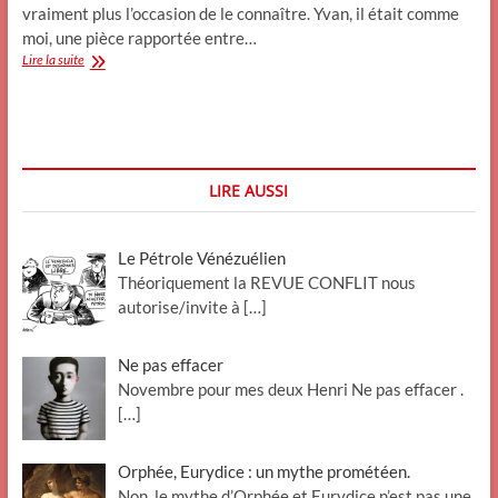
vraiment plus l’occasion de le connaître. Yvan, il était comme
moi, une pièce rapportée entre…
Le
Lire la suite
rectiligne.
LIRE AUSSI
Le Pétrole Vénézuélien
Théoriquement la REVUE CONFLIT nous
autorise/invite à
[…]
Ne pas effacer
Novembre pour mes deux Henri Ne pas effacer .
[…]
Orphée, Eurydice : un mythe prométéen.
Non, le mythe d’Orphée et Eurydice n’est pas une