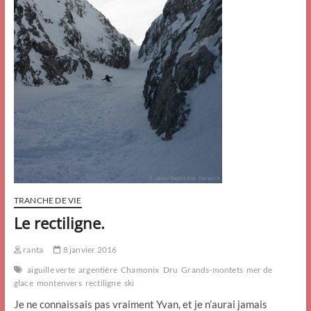
TRANCHE DE VIE
Le rectiligne.
ranta
8 janvier 2016
aiguille verte
argentière
Chamonix
Dru
Grands-montets
mer de
glace
montenvers
rectiligne
ski
Je ne connaissais pas vraiment Yvan, et je n’aurai jamais