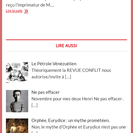
reçu l’imprimatur de M.…
Jason
Lire la suite
et
Noé
en
Atlantide.
LIRE AUSSI
Le Pétrole Vénézuélien
Théoriquement la REVUE CONFLIT nous
autorise/invite à
[…]
Ne pas effacer
Novembre pour mes deux Henri Ne pas effacer .
[…]
Orphée, Eurydice : un mythe prométéen.
Non, le mythe d’Orphée et Eurydice n’est pas une