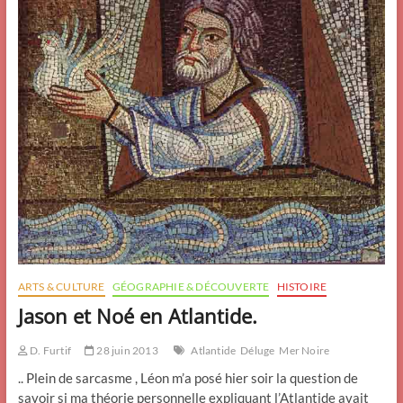
ARTS & CULTURE
GÉOGRAPHIE & DÉCOUVERTE
HISTOIRE
Jason et Noé en Atlantide.
D. Furtif
28 juin 2013
Atlantide
Déluge
Mer Noire
.. Plein de sarcasme , Léon m’a posé hier soir la question de
savoir si ma théorie personnelle expliquant l’Atlantide avait