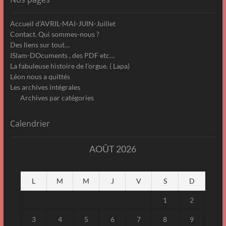
Accueil d’AVRIL-MAI-JUIN-Juillet
Contact. Qui sommes-nous ?
Des liens sur tout…
ISlam-DOcuments , des PDF etc…
La fabuleuse histoire de l’orgue. ( Lapa)
Léon nous a quittés
Les archives intégrales
Archives par catégories
Calendrier
AOÛT 2026
L
M
M
J
V
S
D
1
2
3
4
5
6
7
8
9