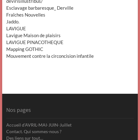
devirisillustribus/
Esclavage barbaresque_ Derville
Fraîches Nouvelles
Jaddo.
LAVIGUE
Lavigue Maison de plaisirs
LAVIGUE PINACOTHEQUE
Mapping GOTHIC
Mouvement contre la circoncision infantile
Nos pages
Accueil d’AVRIL-MAI-JUIN-Juillet
Contact. Qui sommes-nous ?
Des liens sur tout…