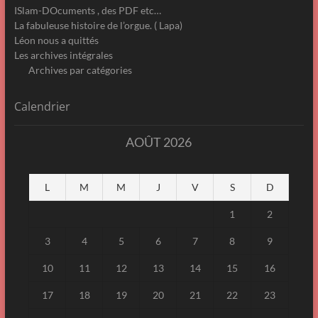
ISlam-DOcuments , des PDF etc…
La fabuleuse histoire de l’orgue. ( Lapa)
Léon nous a quittés
Les archives intégrales
Archives par catégories
Calendrier
AOÛT 2026
L
M
M
J
V
S
D
1
2
3
4
5
6
7
8
9
10
11
12
13
14
15
16
17
18
19
20
21
22
23