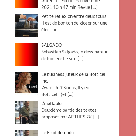
Auteur D. Furtif 15 novembre
2021 10 h 47 min Revue
[…]
Petite réflexion entre deux tours
Il est de bon ton de gloser sur une
élection
[…]
SALGADO
Sebastiao Salgado, le dessinateur
de lumière Le site
[…]
Le business juteux de la Botticelli
inc.
Avant Jeff Koons, il y eut
Botticelli (et
[…]
L’ineffable
Deuxième partie des textes
proposés par ARTHES. 3/
[…]
Le Fruit défendu