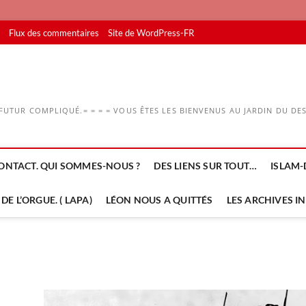
Flux des commentaires
Site de WordPress-FR
UTUR COMPLIQUÉ.= = = = VOUS ÊTES LES BIENVENUS AU JARDIN DU DESS
ONTACT. QUI SOMMES-NOUS ?
DES LIENS SUR TOUT…
ISLAM-
DE L’ORGUE. ( LAPA)
LÉON NOUS A QUITTÉS
LES ARCHIVES I