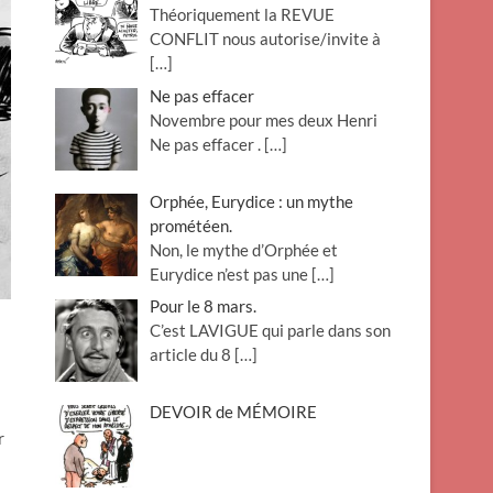
Théoriquement la REVUE
o
CONFLIT nous autorise/invite à
n
[…]
Ne pas effacer
Novembre pour mes deux Henri
Ne pas effacer .
[…]
Orphée, Eurydice : un mythe
prométéen.
Non, le mythe d’Orphée et
Eurydice n’est pas une
[…]
Pour le 8 mars.
C’est LAVIGUE qui parle dans son
article du 8
[…]
DEVOIR de MÉMOIRE
r