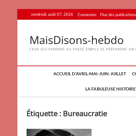
Skip
vendredi, août 07, 2026
Connexion
Flux des publications
to
content
MaisDisons-hebdo
CEUX QUI PENSENT AU PASSÉ SIMPLE SE PRÉPARENT UN F
ACCUEIL D’AVRIL-MAI-JUIN-JUILLET
C
LA FABULEUSE HISTOIRE 
Étiquette :
Bureaucratie