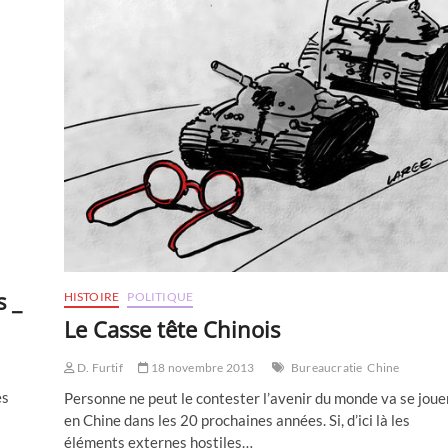
s _
HISTOIRE
POLITIQUE
Le Casse tête Chinois
D. Furtif
18 novembre 2013
Bureaucratie
Chine
es
Personne ne peut le contester l’avenir du monde va se joue
en Chine dans les 20 prochaines années. Si, d’ici là les
éléments externes hostiles…