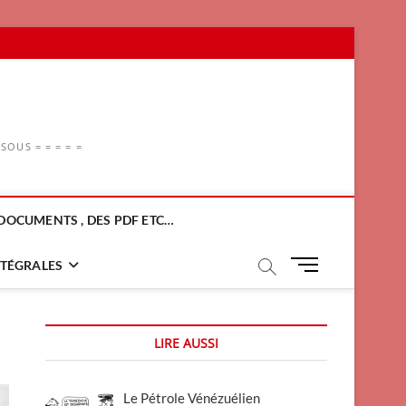
OUS = = = = =
DOCUMENTS , DES PDF ETC…
M
NTÉGRALES
e
n
u
LIRE AUSSI
B
u
t
Le Pétrole Vénézuélien
t