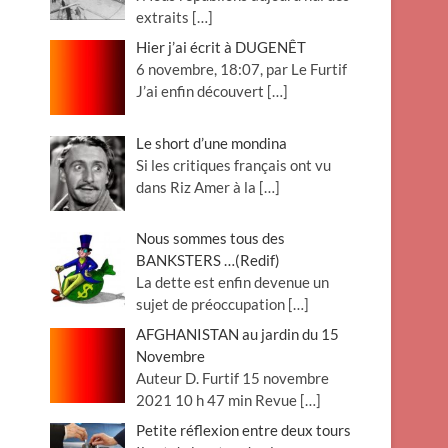
extraits
[…]
Hier j’ai écrit à DUGENÊT
6 novembre, 18:07, par Le Furtif
J’ai enfin découvert
[…]
Le short d’une mondina
Si les critiques français ont vu
dans Riz Amer à la
[…]
Nous sommes tous des
BANKSTERS …(Redif)
La dette est enfin devenue un
sujet de préoccupation
[…]
AFGHANISTAN au jardin du 15
Novembre
Auteur D. Furtif 15 novembre
2021 10 h 47 min Revue
[…]
Petite réflexion entre deux tours