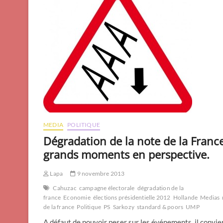
MEDIA
POLITIQUE
Dégradation de la note de la France
grands moments en perspective.
Lapa
9 novembre 2013
Cahuzac
campagne électorale
dégradation de la
france
Economie
élections présidentielle 2012
Hollande
Medias
de la france
Politique
PS
Sarkozy
standard & poors
UMP
A défaut de pouvoir peser sur les événements, il convie