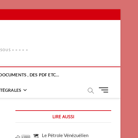
OUS = = = = =
DOCUMENTS , DES PDF ETC…
M
NTÉGRALES
e
n
u
LIRE AUSSI
B
u
t
Le Pétrole Vénézuélien
t