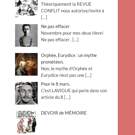
Théoriquement la REVUE
o
CONFLIT nous autorise/invite à
n
[…]
Ne pas effacer
Novembre pour mes deux Henri
Ne pas effacer .
[…]
Orphée, Eurydice : un mythe
prométéen.
Non, le mythe d’Orphée et
Eurydice n’est pas une
[…]
Pour le 8 mars.
C’est LAVIGUE qui parle dans son
article du 8
[…]
DEVOIR de MÉMOIRE