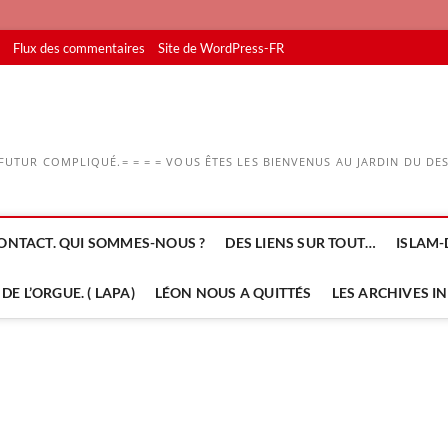
Flux des commentaires
Site de WordPress-FR
UTUR COMPLIQUÉ.= = = = VOUS ÊTES LES BIENVENUS AU JARDIN DU DESS
ONTACT. QUI SOMMES-NOUS ?
DES LIENS SUR TOUT…
ISLAM-
DE L’ORGUE. ( LAPA)
LÉON NOUS A QUITTÉS
LES ARCHIVES I