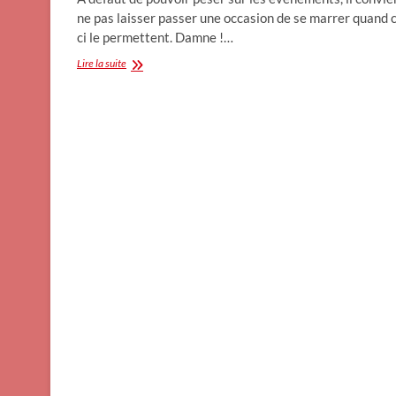
ne pas laisser passer une occasion de se marrer quand 
ci le permettent. Damne !…
Dégradation
Lire la suite
de
la
note
de
la
France
:
grands
moments
en
perspective.