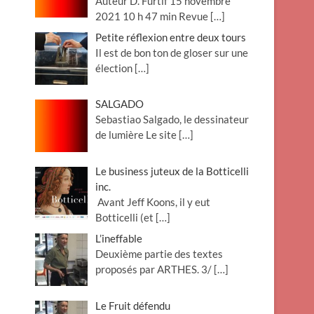
Auteur D. Furtif 15 novembre
2021 10 h 47 min Revue
[…]
Petite réflexion entre deux tours
Il est de bon ton de gloser sur une
élection
[…]
SALGADO
Sebastiao Salgado, le dessinateur
de lumière Le site
[…]
Le business juteux de la Botticelli
inc.
Avant Jeff Koons, il y eut
Botticelli (et
[…]
L’ineffable
Deuxième partie des textes
proposés par ARTHES. 3/
[…]
Le Fruit défendu