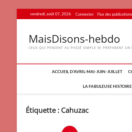
Skip
vendredi, août 07, 2026
Connexion
Flux des publications
to
content
MaisDisons-hebdo
CEUX QUI PENSENT AU PASSÉ SIMPLE SE PRÉPARENT UN F
ACCUEIL D’AVRIL-MAI-JUIN-JUILLET
C
LA FABULEUSE HISTOIRE 
Étiquette :
Cahuzac