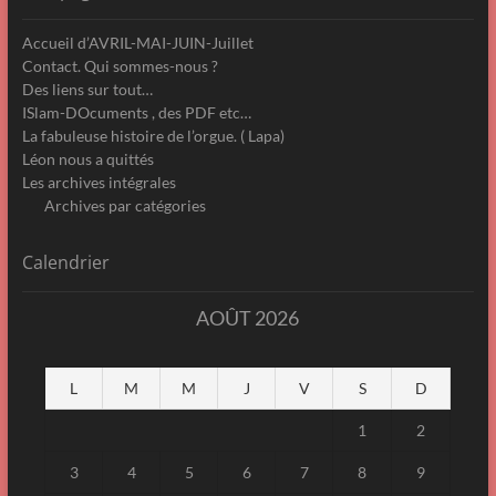
Accueil d’AVRIL-MAI-JUIN-Juillet
Contact. Qui sommes-nous ?
Des liens sur tout…
ISlam-DOcuments , des PDF etc…
La fabuleuse histoire de l’orgue. ( Lapa)
Léon nous a quittés
Les archives intégrales
Archives par catégories
Calendrier
AOÛT 2026
L
M
M
J
V
S
D
1
2
3
4
5
6
7
8
9