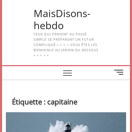
Skip
MaisDisons-
to
content
hebdo
CEUX QUI PENSENT AU PASSÉ
SIMPLE SE PRÉPARENT UN FUTUR
COMPLIQUÉ.= = = = VOUS ÊTES LES
BIENVENUS AU JARDIN DU DESSOUS
= = = = =
M
e
n
u
B
Étiquette :
capitaine
u
t
t
o
n