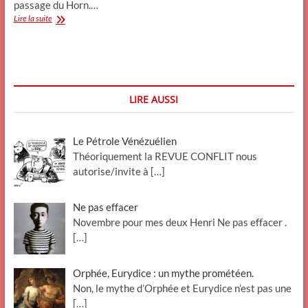
passage du Horn.…
Adieu
Lire la suite
capitaine,
à
Dieu
va
!
LIRE AUSSI
Le Pétrole Vénézuélien
Théoriquement la REVUE CONFLIT nous
autorise/invite à
[…]
Ne pas effacer
Novembre pour mes deux Henri Ne pas effacer .
[…]
Orphée, Eurydice : un mythe prométéen.
Non, le mythe d’Orphée et Eurydice n’est pas une
[…]