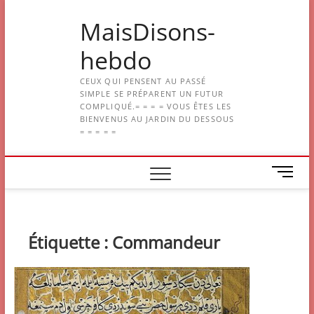
Skip
MaisDisons-
to
content
hebdo
CEUX QUI PENSENT AU PASSÉ
SIMPLE SE PRÉPARENT UN FUTUR
COMPLIQUÉ.= = = = VOUS ÊTES LES
BIENVENUS AU JARDIN DU DESSOUS
= = = = =
M
e
n
u
B
Étiquette :
Commandeur
u
t
t
o
n