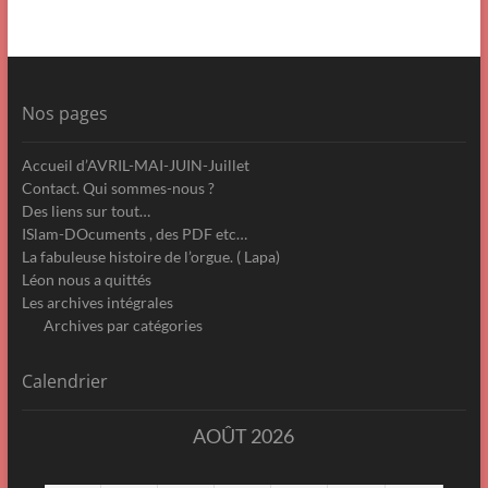
Nos pages
Accueil d’AVRIL-MAI-JUIN-Juillet
Contact. Qui sommes-nous ?
Des liens sur tout…
ISlam-DOcuments , des PDF etc…
La fabuleuse histoire de l’orgue. ( Lapa)
Léon nous a quittés
Les archives intégrales
Archives par catégories
Calendrier
AOÛT 2026