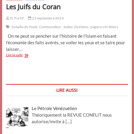
Les Juifs du Coran
D. Furtif
22 septembre 2014
bataille du fossé
Commandeur
Judeo chrétiens
pagano chrétiens
On ne peut se pencher sur l’histoire de l’Islam en faisant
l’économie des faits avérés, se voiler les yeux et se taire pour
laisser…
Les
Lire la suite
Juifs
du
Coran
LIRE AUSSI
Le Pétrole Vénézuélien
Théoriquement la REVUE CONFLIT nous
autorise/invite à
[…]