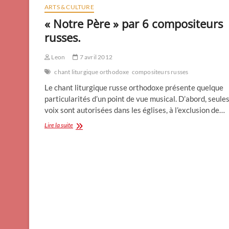
ARTS & CULTURE
« Notre Père » par 6 compositeurs
russes.
Leon
7 avril 2012
chant liturgique orthodoxe
compositeurs russes
Le chant liturgique russe orthodoxe présente quelque
particularités d’un point de vue musical. D’abord, seules
voix sont autorisées dans les églises, à l’exclusion de…
« Notre
Lire la suite
Père »
par
6
compositeurs
russes.