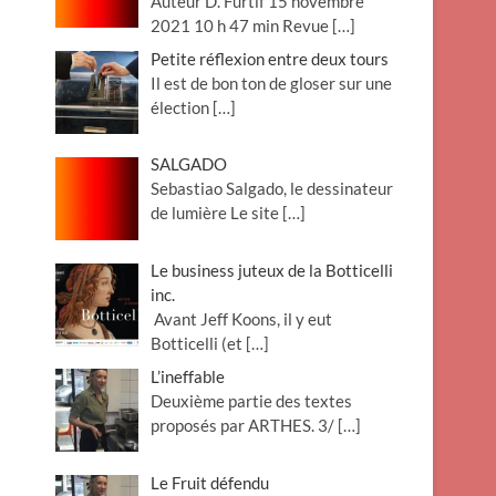
Auteur D. Furtif 15 novembre
2021 10 h 47 min Revue
[…]
Petite réflexion entre deux tours
Il est de bon ton de gloser sur une
élection
[…]
SALGADO
Sebastiao Salgado, le dessinateur
de lumière Le site
[…]
Le business juteux de la Botticelli
inc.
Avant Jeff Koons, il y eut
Botticelli (et
[…]
L’ineffable
Deuxième partie des textes
proposés par ARTHES. 3/
[…]
Le Fruit défendu