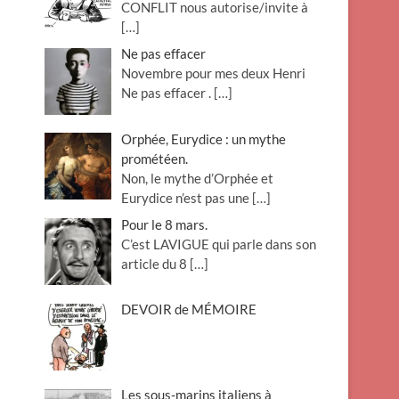
CONFLIT nous autorise/invite à
[…]
Ne pas effacer
Novembre pour mes deux Henri
Ne pas effacer .
[…]
Orphée, Eurydice : un mythe
prométéen.
Non, le mythe d’Orphée et
Eurydice n’est pas une
[…]
Pour le 8 mars.
C’est LAVIGUE qui parle dans son
article du 8
[…]
DEVOIR de MÉMOIRE
Les sous-marins italiens à