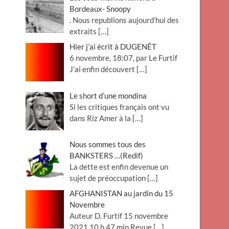
Bordeaux- Snoopy
. Nous republions aujourd’hui des
extraits
[…]
Hier j’ai écrit à DUGENÊT
6 novembre, 18:07, par Le Furtif
J’ai enfin découvert
[…]
Le short d’une mondina
Si les critiques français ont vu
dans Riz Amer à la
[…]
Nous sommes tous des
BANKSTERS …(Redif)
La dette est enfin devenue un
sujet de préoccupation
[…]
AFGHANISTAN au jardin du 15
Novembre
Auteur D. Furtif 15 novembre
2021 10 h 47 min Revue
[…]