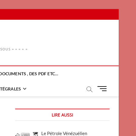
OUS = = = = =
DOCUMENTS , DES PDF ETC…
M
NTÉGRALES
e
n
u
LIRE AUSSI
B
u
t
Le Pétrole Vénézuélien
t