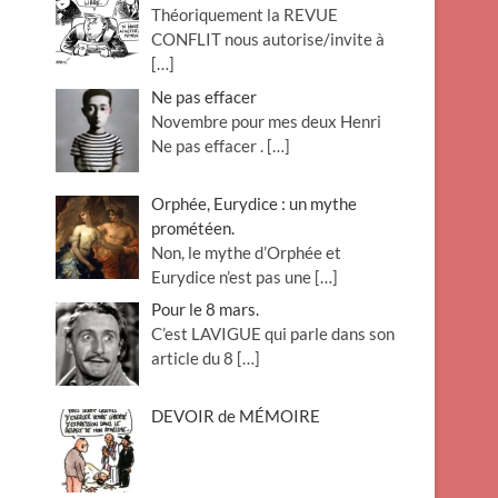
Théoriquement la REVUE
o
CONFLIT nous autorise/invite à
n
[…]
Ne pas effacer
Novembre pour mes deux Henri
Ne pas effacer .
[…]
Orphée, Eurydice : un mythe
prométéen.
Non, le mythe d’Orphée et
Eurydice n’est pas une
[…]
Pour le 8 mars.
C’est LAVIGUE qui parle dans son
article du 8
[…]
DEVOIR de MÉMOIRE