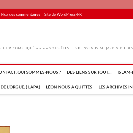
Flux des commentaires
Site de WordPress-FR
UTUR COMPLIQUÉ.= = = = VOUS ÊTES LES BIENVENUS AU JARDIN DU DESS
ONTACT. QUI SOMMES-NOUS ?
DES LIENS SUR TOUT…
ISLAM-
DE L’ORGUE. ( LAPA)
LÉON NOUS A QUITTÉS
LES ARCHIVES I