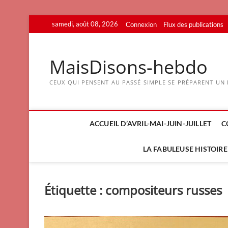
Skip
samedi, août 08, 2026
Connexion
Flux des publications
to
content
MaisDisons-hebdo
CEUX QUI PENSENT AU PASSÉ SIMPLE SE PRÉPARENT UN F
ACCUEIL D’AVRIL-MAI-JUIN-JUILLET
C
LA FABULEUSE HISTOIRE 
Étiquette :
compositeurs russes