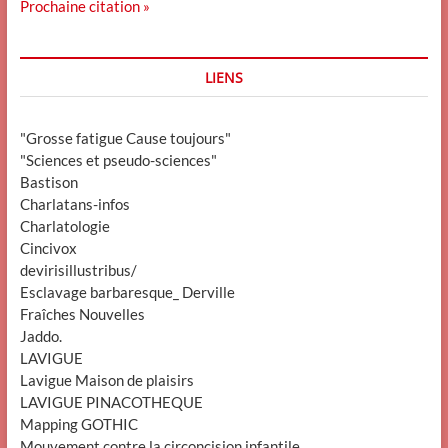
Prochaine citation »
LIENS
"Grosse fatigue Cause toujours"
"Sciences et pseudo-sciences"
Bastison
Charlatans-infos
Charlatologie
Cincivox
devirisillustribus/
Esclavage barbaresque_ Derville
Fraîches Nouvelles
Jaddo.
LAVIGUE
Lavigue Maison de plaisirs
LAVIGUE PINACOTHEQUE
Mapping GOTHIC
Mouvement contre la circoncision infantile