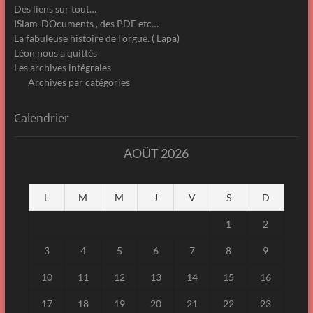
Des liens sur tout…
ISlam-DOcuments , des PDF etc…
La fabuleuse histoire de l’orgue. ( Lapa)
Léon nous a quittés
Les archives intégrales
Archives par catégories
Calendrier
AOÛT 2026
L
M
M
J
V
S
D
1
2
3
4
5
6
7
8
9
10
11
12
13
14
15
16
17
18
19
20
21
22
23