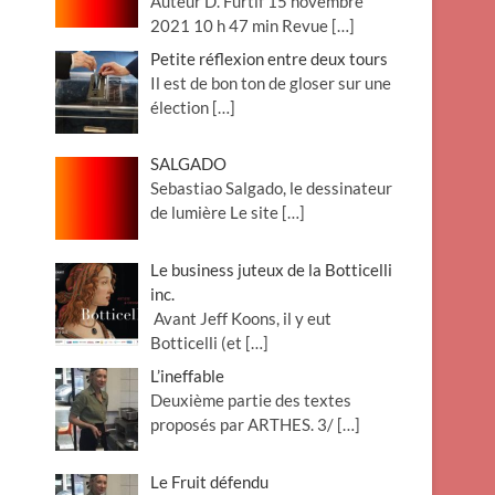
Auteur D. Furtif 15 novembre
2021 10 h 47 min Revue
[…]
Petite réflexion entre deux tours
Il est de bon ton de gloser sur une
élection
[…]
SALGADO
Sebastiao Salgado, le dessinateur
de lumière Le site
[…]
Le business juteux de la Botticelli
inc.
Avant Jeff Koons, il y eut
Botticelli (et
[…]
L’ineffable
Deuxième partie des textes
proposés par ARTHES. 3/
[…]
Le Fruit défendu