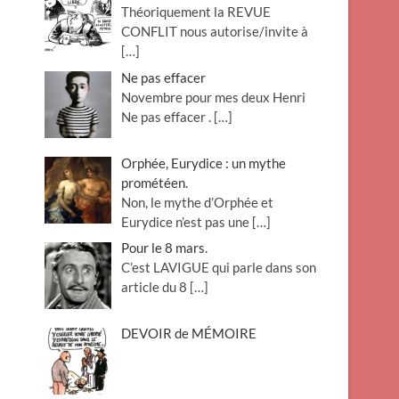
Théoriquement la REVUE
o
CONFLIT nous autorise/invite à
n
[…]
Ne pas effacer
Novembre pour mes deux Henri
Ne pas effacer .
[…]
Orphée, Eurydice : un mythe
prométéen.
Non, le mythe d’Orphée et
Eurydice n’est pas une
[…]
Pour le 8 mars.
C’est LAVIGUE qui parle dans son
article du 8
[…]
DEVOIR de MÉMOIRE