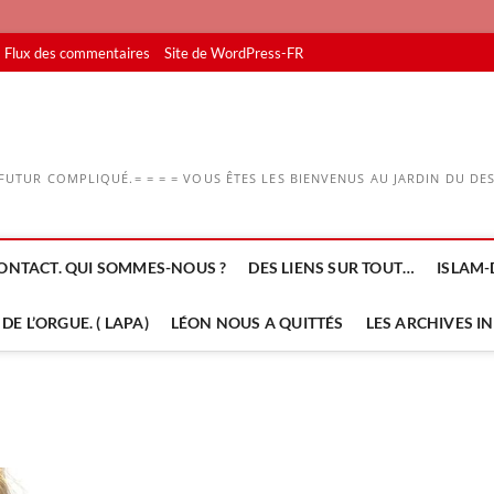
Flux des commentaires
Site de WordPress-FR
UTUR COMPLIQUÉ.= = = = VOUS ÊTES LES BIENVENUS AU JARDIN DU DESS
ONTACT. QUI SOMMES-NOUS ?
DES LIENS SUR TOUT…
ISLAM-
DE L’ORGUE. ( LAPA)
LÉON NOUS A QUITTÉS
LES ARCHIVES I