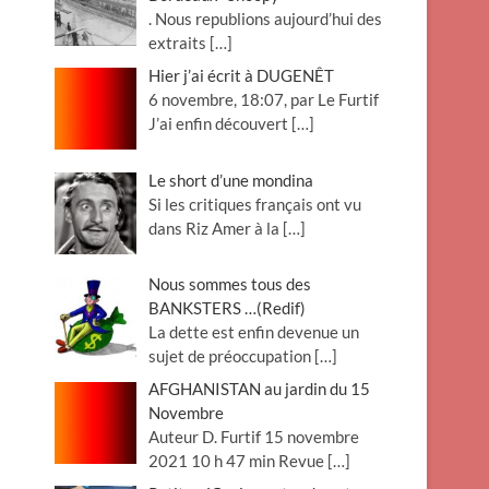
. Nous republions aujourd’hui des
extraits
[…]
Hier j’ai écrit à DUGENÊT
6 novembre, 18:07, par Le Furtif
J’ai enfin découvert
[…]
Le short d’une mondina
Si les critiques français ont vu
dans Riz Amer à la
[…]
Nous sommes tous des
BANKSTERS …(Redif)
La dette est enfin devenue un
sujet de préoccupation
[…]
AFGHANISTAN au jardin du 15
Novembre
Auteur D. Furtif 15 novembre
2021 10 h 47 min Revue
[…]