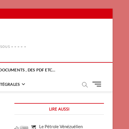
OUS = = = = =
DOCUMENTS , DES PDF ETC…
M
NTÉGRALES
e
n
u
LIRE AUSSI
B
u
t
Le Pétrole Vénézuélien
t