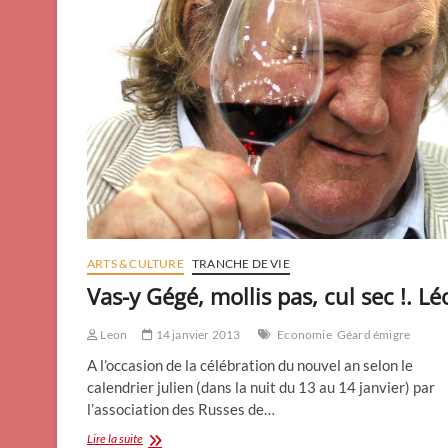
ARTS & CULTURE
TRANCHE DE VIE
Vas-y Gégé, mollis pas, cul sec !. L
Leon
14 janvier 2013
Economie
Géard émigre
A l’occasion de la célébration du nouvel an selon le
calendrier julien (dans la nuit du 13 au 14 janvier) par
l’association des Russes de…
Vas-
Lire la suite