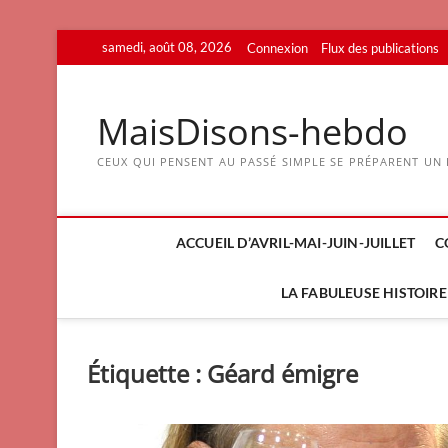
Skip
samedi, août 08, 2026
Connexion
Flux des publications
to
content
MaisDisons-hebdo
CEUX QUI PENSENT AU PASSÉ SIMPLE SE PRÉPARENT UN F
ACCUEIL D’AVRIL-MAI-JUIN-JUILLET
C
LA FABULEUSE HISTOIRE 
Étiquette :
Géard émigre