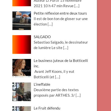
Auteur D. Furtif 15 novembre
2021 10 h 47 min Revue
[…]
Petite réflexion entre deux tours
Il est de bon ton de gloser sur une
élection
[…]
SALGADO
Sebastiao Salgado, le dessinateur
de lumière Le site
[…]
Le business juteux de la Botticelli
inc.
Avant Jeff Koons, il y eut
Botticelli (et
[…]
L’ineffable
Deuxième partie des textes
proposés par ARTHES. 3/
[…]
Le Fruit défendu