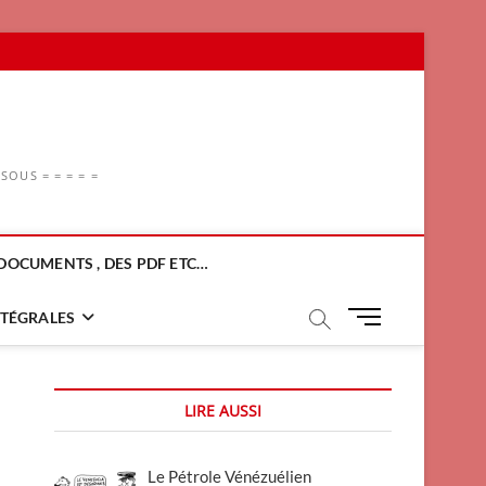
OUS = = = = =
DOCUMENTS , DES PDF ETC…
M
NTÉGRALES
e
n
u
LIRE AUSSI
B
u
t
Le Pétrole Vénézuélien
t