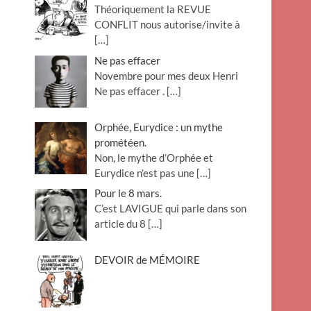
Théoriquement la REVUE
o
CONFLIT nous autorise/invite à
n
[…]
Ne pas effacer
Novembre pour mes deux Henri
Ne pas effacer .
[…]
Orphée, Eurydice : un mythe
prométéen.
Non, le mythe d’Orphée et
Eurydice n’est pas une
[…]
Pour le 8 mars.
C’est LAVIGUE qui parle dans son
article du 8
[…]
DEVOIR de MÉMOIRE