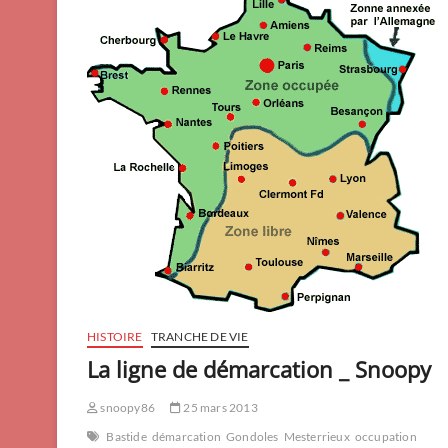
HISTOIRE
TRANCHE DE VIE
La ligne de démarcation _ Snoopy
snoopy86
25 mars 2013
Bastide
démarcation
Gondoles
Mesterrieux
occupation