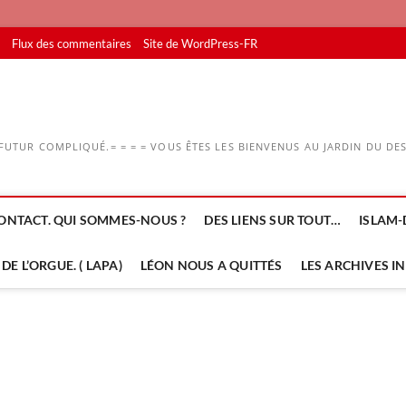
Flux des commentaires
Site de WordPress-FR
UTUR COMPLIQUÉ.= = = = VOUS ÊTES LES BIENVENUS AU JARDIN DU DESS
ONTACT. QUI SOMMES-NOUS ?
DES LIENS SUR TOUT…
ISLAM-
DE L’ORGUE. ( LAPA)
LÉON NOUS A QUITTÉS
LES ARCHIVES I