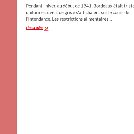
Pendant l’hiver, au début de 1941, Bordeaux était triste
uniformes « vert de gris » s’affichaient sur le cours de
l’Intendance. Les restrictions alimentaires…
La
Lire la suite
ligne
de
démarcation
_
Snoopy