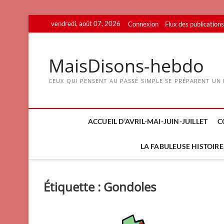
Skip
vendredi, août 07, 2026
Connexion
Flux des publications
to
content
MaisDisons-hebdo
CEUX QUI PENSENT AU PASSÉ SIMPLE SE PRÉPARENT UN F
ACCUEIL D’AVRIL-MAI-JUIN-JUILLET
C
LA FABULEUSE HISTOIRE 
Étiquette :
Gondoles