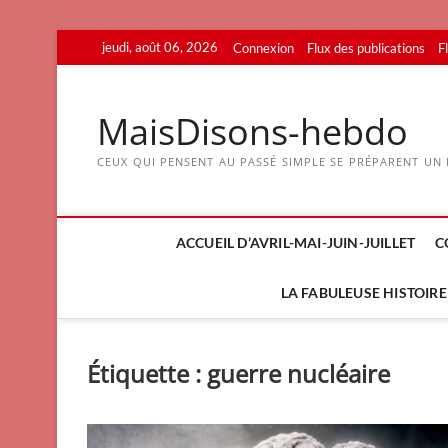
Skip
jeudi, août 06, 2026
Connexion
Flux des publications
F
to
content
MaisDisons-hebdo
CEUX QUI PENSENT AU PASSÉ SIMPLE SE PRÉPARENT UN F
ACCUEIL D’AVRIL-MAI-JUIN-JUILLET
C
LA FABULEUSE HISTOIRE 
Étiquette :
guerre nucléaire