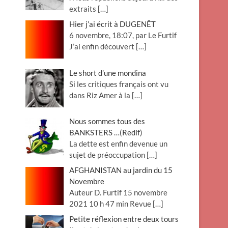
extraits
[…]
Hier j’ai écrit à DUGENÊT
6 novembre, 18:07, par Le Furtif
J’ai enfin découvert
[…]
Le short d’une mondina
Si les critiques français ont vu
dans Riz Amer à la
[…]
Nous sommes tous des
BANKSTERS …(Redif)
La dette est enfin devenue un
sujet de préoccupation
[…]
AFGHANISTAN au jardin du 15
Novembre
Auteur D. Furtif 15 novembre
2021 10 h 47 min Revue
[…]
Petite réflexion entre deux tours