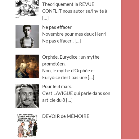
Théoriquement la REVUE
o
CONFLIT nous autorise/invite à
n
[…]
Ne pas effacer
Novembre pour mes deux Henri
Ne pas effacer .
[…]
Orphée, Eurydice : un mythe
prométéen.
Non, le mythe d’Orphée et
Eurydice n’est pas une
[…]
Pour le 8 mars.
C’est LAVIGUE qui parle dans son
article du 8
[…]
DEVOIR de MÉMOIRE