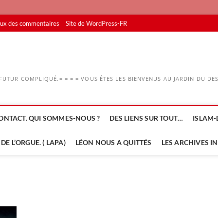
lux des commentaires
Site de WordPress-FR
UTUR COMPLIQUÉ.= = = = VOUS ÊTES LES BIENVENUS AU JARDIN DU DESS
ONTACT. QUI SOMMES-NOUS ?
DES LIENS SUR TOUT…
ISLAM-
DE L’ORGUE. ( LAPA)
LÉON NOUS A QUITTÉS
LES ARCHIVES I