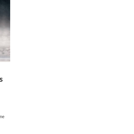
s
une