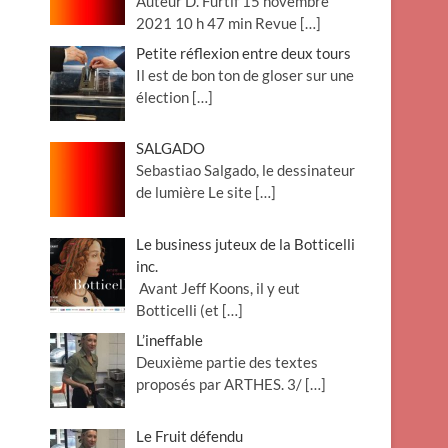
Auteur D. Furtif 15 novembre
2021 10 h 47 min Revue
[…]
Petite réflexion entre deux tours
Il est de bon ton de gloser sur une
élection
[…]
SALGADO
Sebastiao Salgado, le dessinateur
de lumière Le site
[…]
Le business juteux de la Botticelli
inc.
Avant Jeff Koons, il y eut
Botticelli (et
[…]
L’ineffable
Deuxième partie des textes
proposés par ARTHES. 3/
[…]
Le Fruit défendu