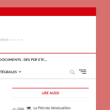
OUS = = = = =
DOCUMENTS , DES PDF ETC…
M
NTÉGRALES
e
n
u
LIRE AUSSI
B
u
t
Le Pétrole Vénézuélien
t