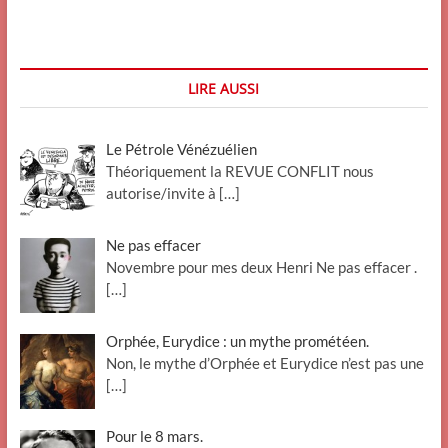
d’Iran
N°
1
LIRE AUSSI
Le Pétrole Vénézuélien
Théoriquement la REVUE CONFLIT nous
autorise/invite à
[…]
Ne pas effacer
Novembre pour mes deux Henri Ne pas effacer .
[…]
Orphée, Eurydice : un mythe prométéen.
Non, le mythe d’Orphée et Eurydice n’est pas une
[…]
Pour le 8 mars.