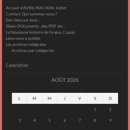
Accueil d’AVRIL-MAI-JUIN-Juillet
Contact. Qui sommes-nous ?
Des liens sur tout…
ISlam-DOcuments , des PDF etc…
La fabuleuse histoire de l’orgue. ( Lapa)
Léon nous a quittés
Les archives intégrales
Archives par catégories
Calendrier
AOÛT 2026
L
M
M
J
V
S
D
1
2
3
4
5
6
7
8
9