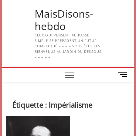
Skip
MaisDisons-
to
content
hebdo
CEUX QUI PENSENT AU PASSÉ
SIMPLE SE PRÉPARENT UN FUTUR
COMPLIQUÉ.= = = = VOUS ÊTES LES
BIENVENUS AU JARDIN DU DESSOUS
= = = = =
M
e
n
u
B
Étiquette :
Impérialisme
u
t
t
o
n