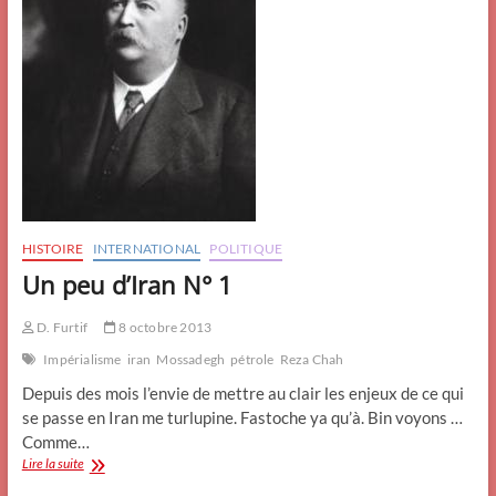
HISTOIRE
INTERNATIONAL
POLITIQUE
Un peu d’Iran N° 1
D. Furtif
8 octobre 2013
Impérialisme
iran
Mossadegh
pétrole
Reza Chah
Depuis des mois l’envie de mettre au clair les enjeux de ce qui
se passe en Iran me turlupine. Fastoche ya qu’à. Bin voyons …
Comme…
Un
Lire la suite
peu