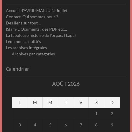
Accueil d’AVRIL-MAI-JUIN-Juillet
Contact. Qui sommes-nous ?
Des liens sur tout…
ISlam-DOcuments , des PDF etc…
La fabuleuse histoire de l’orgue. ( Lapa)
Léon nous a quittés
Les archives intégrales
Archives par catégories
Calendrier
AOÛT 2026
L
M
M
J
V
S
D
1
2
3
4
5
6
7
8
9