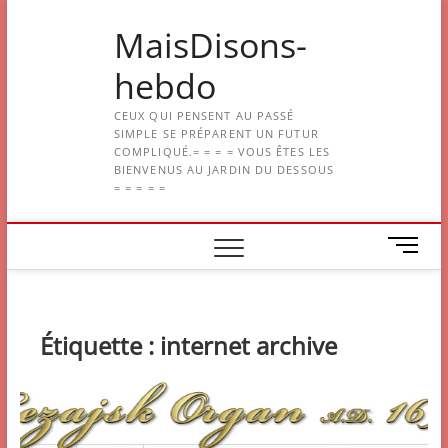
Skip
MaisDisons-
to
content
hebdo
CEUX QUI PENSENT AU PASSÉ
SIMPLE SE PRÉPARENT UN FUTUR
COMPLIQUÉ.= = = = VOUS ÊTES LES
BIENVENUS AU JARDIN DU DESSOUS
= = = = =
M
e
n
u
B
Étiquette :
internet archive
u
t
t
o
n