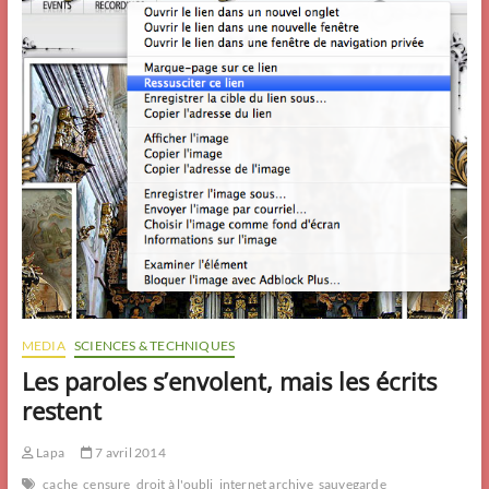
MEDIA
SCIENCES & TECHNIQUES
Les paroles s’envolent, mais les écrits
restent
Lapa
7 avril 2014
cache
censure
droit à l'oubli
internet archive
sauvegarde