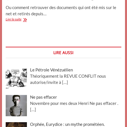
Ou comment retrouver des documents qui ont été mis sur le
net et retirés depuis…
Les
Lire la suite
paroles
s’envolent,
mais
les
écrits
restent
LIRE AUSSI
Le Pétrole Vénézuélien
Théoriquement la REVUE CONFLIT nous
autorise/invite à
[…]
Ne pas effacer
Novembre pour mes deux Henri Ne pas effacer .
[…]
Orphée, Eurydice : un mythe prométéen.