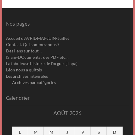
Nos pages
Accueil d’AVRIL-MAI-JUIN-Juillet
Contact. Qui sommes-nous ?
Des liens sur tout…
ISlam-DOcuments , des PDF etc…
La fabuleuse histoire de l’orgue. ( Lapa)
Léon nous a quittés
Les archives intégrales
Archives par catégories
Calendrier
AOÛT 2026
L
M
M
J
V
S
D