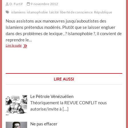
D. Furtif
9 novembre 2012
islamiens
islamophobie
laïcité
liberté de conscience
République
Nous assistons aux manœuvres jusqu’auboutistes des
islamiens prétendus modérés. Plutôt que se laisser engluer
dans des problèmes de lexique , ? islamophobie ?, il convient de
reprendre le…
Islamophobe.
Lire la suite
LIRE AUSSI
Le Pétrole Vénézuélien
Théoriquement la REVUE CONFLIT nous
autorise/invite à
[…]
Ne pas effacer