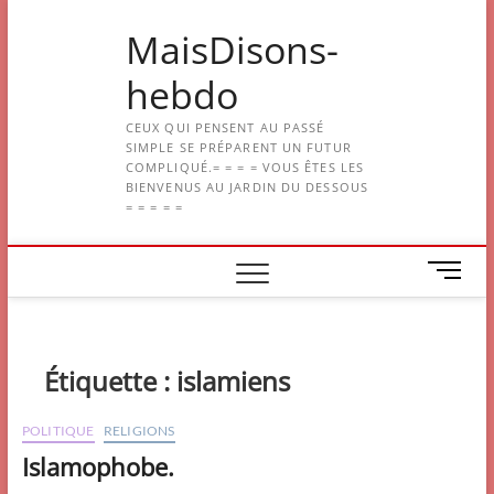
Skip
MaisDisons-
to
content
hebdo
CEUX QUI PENSENT AU PASSÉ
SIMPLE SE PRÉPARENT UN FUTUR
COMPLIQUÉ.= = = = VOUS ÊTES LES
BIENVENUS AU JARDIN DU DESSOUS
= = = = =
M
e
n
u
B
Étiquette :
islamiens
u
t
POLITIQUE
RELIGIONS
t
Islamophobe.
o
n