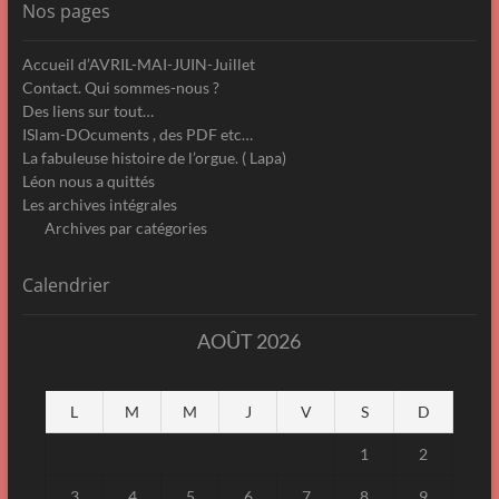
Nos pages
Accueil d’AVRIL-MAI-JUIN-Juillet
Contact. Qui sommes-nous ?
Des liens sur tout…
ISlam-DOcuments , des PDF etc…
La fabuleuse histoire de l’orgue. ( Lapa)
Léon nous a quittés
Les archives intégrales
Archives par catégories
Calendrier
AOÛT 2026
L
M
M
J
V
S
D
1
2
3
4
5
6
7
8
9