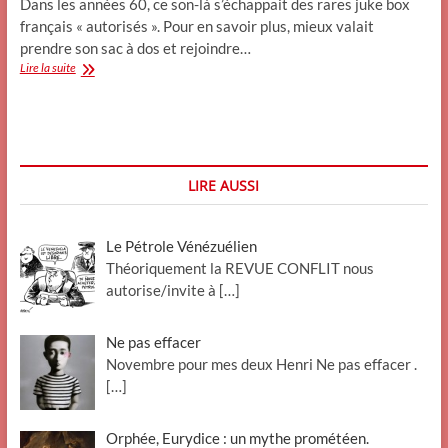
Dans les années 60, ce son-là s’échappait des rares juke box
français « autorisés ». Pour en savoir plus, mieux valait
prendre son sac à dos et rejoindre…
Have
Lire la suite
you
got
a
penny
pour
mon
LIRE AUSSI
vieux
juke
box
Le Pétrole Vénézuélien
?
Théoriquement la REVUE CONFLIT nous
autorise/invite à
[…]
Ne pas effacer
Novembre pour mes deux Henri Ne pas effacer .
[…]
Orphée, Eurydice : un mythe prométéen.