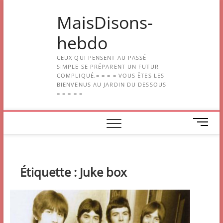
Skip
MaisDisons-
to
content
hebdo
CEUX QUI PENSENT AU PASSÉ
SIMPLE SE PRÉPARENT UN FUTUR
COMPLIQUÉ.= = = = VOUS ÊTES LES
BIENVENUS AU JARDIN DU DESSOUS
= = = = =
M
e
n
u
B
Étiquette :
Juke box
u
t
t
o
n