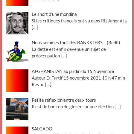
Le short d’une mondina
Si les critiques français ont vu dans Riz Amer à la
[…]
Nous sommes tous des BANKSTERS …(Redif)
La dette est enfin devenue un sujet de
préoccupation
[…]
AFGHANISTAN au jardin du 15 Novembre
Auteur D. Furtif 15 novembre 2021 10 h 47 min
Revue
[…]
Petite réflexion entre deux tours
Il est de bon ton de gloser sur une élection
[…]
SALGADO