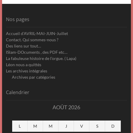
Nos pages
Accueil d’AVRIL-MAI-JUIN-Juillet
Contact. Qui sommes-nous ?
Des liens sur tout…
ISlam-DOcuments , des PDF etc…
La fabuleuse histoire de l’orgue. ( Lapa)
Léon nous a quittés
Les archives intégrales
Archives par catégories
Calendrier
AOÛT 2026
L
M
M
J
V
S
D