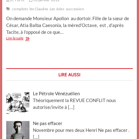
complots
les Claudes
Les Jules
succession
On demande Monsieur Apollon au dortoir. Fille de la sœur de
César, Atia Balba Caesonia, la mèred’Octave, est , d’après
Tacite, à l’opposé de ce que…
Les
Lire la suite
Julio
Claudiennes.
Sauvés
par
le
petit
LIRE AUSSI
neveu
(2)
Le Pétrole Vénézuélien
Théoriquement la REVUE CONFLIT nous
autorise/invite à
[…]
Ne pas effacer
Novembre pour mes deux Henri Ne pas effacer .
[…]