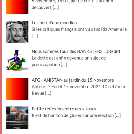
6 novembre, 18:07, par Le Furtif J’ai enfin
découvert
[…]
Le short d’une mondina
Si les critiques français ont vu dans Riz Amer à la
[…]
Nous sommes tous des BANKSTERS …(Redif)
La dette est enfin devenue un sujet de
préoccupation
[…]
AFGHANISTAN au jardin du 15 Novembre
Auteur D. Furtif 15 novembre 2021 10 h 47 min
Revue
[…]
Petite réflexion entre deux tours
Il est de bon ton de gloser sur une élection
[…]