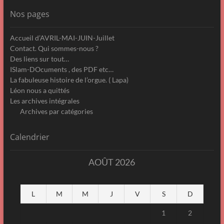
Nos pages
Accueil d’AVRIL-MAI-JUIN-Juillet
Contact. Qui sommes-nous ?
Des liens sur tout…
ISlam-DOcuments , des PDF etc…
La fabuleuse histoire de l’orgue. ( Lapa)
Léon nous a quittés
Les archives intégrales
Archives par catégories
Calendrier
AOÛT 2026
L
M
M
J
V
S
D
1
2