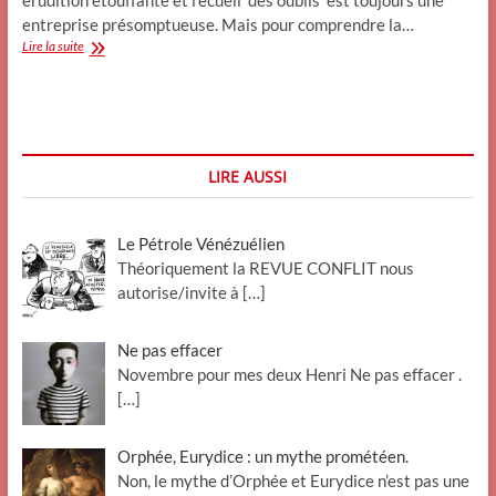
érudition étouffante et l’écueil des oublis est toujours une
entreprise présomptueuse. Mais pour comprendre la…
De
Lire la suite
Saladin
à
Napoléon_
La
Syrie
N°
LIRE AUSSI
3
Le Pétrole Vénézuélien
Théoriquement la REVUE CONFLIT nous
autorise/invite à
[…]
Ne pas effacer
Novembre pour mes deux Henri Ne pas effacer .
[…]
Orphée, Eurydice : un mythe prométéen.
Non, le mythe d’Orphée et Eurydice n’est pas une