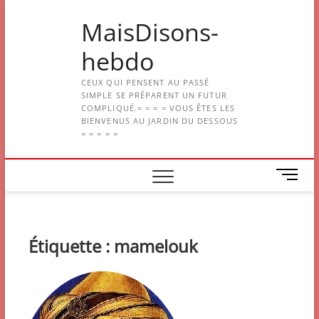
Skip
MaisDisons-
to
content
hebdo
CEUX QUI PENSENT AU PASSÉ
SIMPLE SE PRÉPARENT UN FUTUR
COMPLIQUÉ.= = = = VOUS ÊTES LES
BIENVENUS AU JARDIN DU DESSOUS
= = = = =
M
e
n
u
B
Étiquette :
mamelouk
u
t
t
o
n