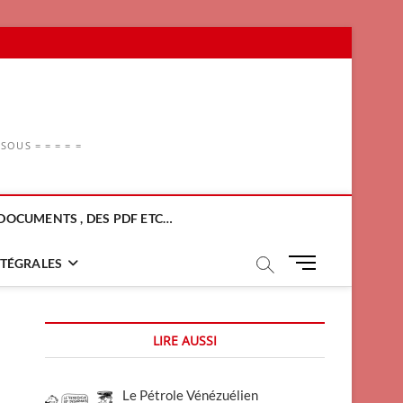
OUS = = = = =
DOCUMENTS , DES PDF ETC…
M
NTÉGRALES
e
n
u
LIRE AUSSI
B
u
t
Le Pétrole Vénézuélien
t