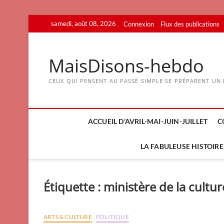
Skip
samedi, août 08, 2026
Connexion
Flux des publications
to
content
MaisDisons-hebdo
CEUX QUI PENSENT AU PASSÉ SIMPLE SE PRÉPARENT UN F
ACCUEIL D’AVRIL-MAI-JUIN-JUILLET
C
LA FABULEUSE HISTOIRE 
Étiquette :
ministère de la cultur
ARTS & CULTURE
POLITIQUE