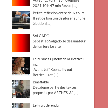
Auteur D. Furtif 15 novembre
2021 10 h 47 min Revue
[…]
Petite réflexion entre deux tours
Il est de bon ton de gloser sur une
élection
[…]
SALGADO
Sebastiao Salgado, le dessinateur
de lumière Le site
[…]
Le business juteux de la Botticelli
inc.
Avant Jeff Koons, il y eut
Botticelli (et
[…]
L’ineffable
Deuxième partie des textes
proposés par ARTHES. 3/
[…]
Le Fruit défendu