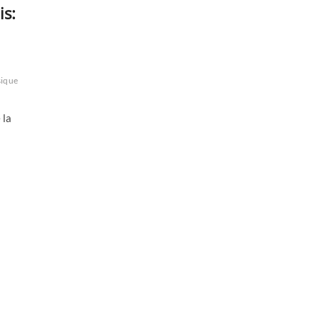
is:
ique
 la