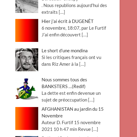
. Nous republions aujourd’hui des
extraits
[…]
Hier j’ai écrit à DUGENÊT
6 novembre, 18:07, par Le Furtif
J’ai enfin découvert
[…]
Le short d’une mondina
Si les critiques français ont vu
dans Riz Amer à la
[…]
Nous sommes tous des
BANKSTERS …(Redif)
La dette est enfin devenue un
sujet de préoccupation
[…]
AFGHANISTAN au jardin du 15
Novembre
Auteur D. Furtif 15 novembre
2021 10 h 47 min Revue
[…]