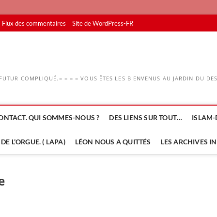
Flux des commentaires
Site de WordPress-FR
UTUR COMPLIQUÉ.= = = = VOUS ÊTES LES BIENVENUS AU JARDIN DU DESS
ONTACT. QUI SOMMES-NOUS ?
DES LIENS SUR TOUT…
ISLAM-
DE L’ORGUE. ( LAPA)
LÉON NOUS A QUITTÉS
LES ARCHIVES I
e