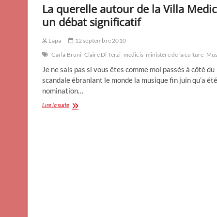
La querelle autour de la Villa Medic
un débat significatif
Lapa
12 septembre 2010
Carla Bruni
Claire Di Terzi
medicis
ministère de la culture
Mus
Je ne sais pas si vous êtes comme moi passés à côté du
scandale ébranlant le monde la musique fin juin qu’a été
nomination…
La
Lire la suite
querelle
autour
de
la
Villa
Medicis:
un
débat
significatif