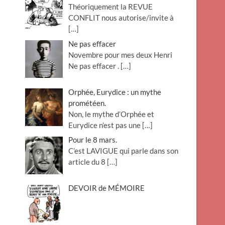
Théoriquement la REVUE
o
CONFLIT nous autorise/invite à
n
[…]
Ne pas effacer
Novembre pour mes deux Henri
Ne pas effacer .
[…]
Orphée, Eurydice : un mythe
prométéen.
Non, le mythe d’Orphée et
Eurydice n’est pas une
[…]
Pour le 8 mars.
C’est LAVIGUE qui parle dans son
article du 8
[…]
DEVOIR de MÉMOIRE