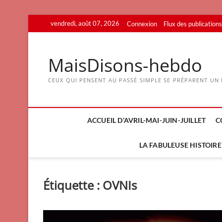
Skip
vendredi, août 07, 2026
Connexion
Flux des publications
to
content
MaisDisons-hebdo
CEUX QUI PENSENT AU PASSÉ SIMPLE SE PRÉPARENT UN F
ACCUEIL D’AVRIL-MAI-JUIN-JUILLET
C
LA FABULEUSE HISTOIRE 
Étiquette :
OVNIs