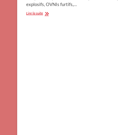
explosifs, OVNIs furtifs,…
Terreur
Lire la suite
en
Arkansas