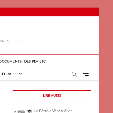
OUS = = = = =
DOCUMENTS , DES PDF ETC…
M
NTÉGRALES
e
n
u
LIRE AUSSI
B
u
t
Le Pétrole Vénézuélien
t