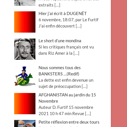
extraits
[…]
Hier j’ai écrit à DUGENÊT
6 novembre, 18:07, par Le Furtif
J’ai enfin découvert
[…]
Le short d’une mondina
Si les critiques français ont vu
dans Riz Amer à la
[…]
Nous sommes tous des
BANKSTERS …(Redif)
La dette est enfin devenue un
sujet de préoccupation
[…]
AFGHANISTAN au jardin du 15
Novembre
Auteur D. Furtif 15 novembre
2021 10 h 47 min Revue
[…]
Petite réflexion entre deux tours