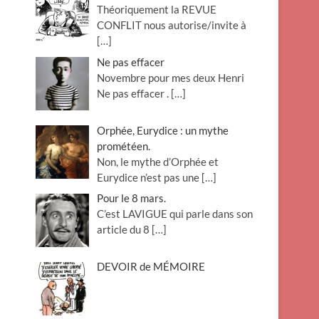
Théoriquement la REVUE
o
CONFLIT nous autorise/invite à
n
[…]
Ne pas effacer
Novembre pour mes deux Henri
Ne pas effacer .
[…]
Orphée, Eurydice : un mythe
prométéen.
Non, le mythe d’Orphée et
Eurydice n’est pas une
[…]
Pour le 8 mars.
C’est LAVIGUE qui parle dans son
article du 8
[…]
DEVOIR de MÉMOIRE