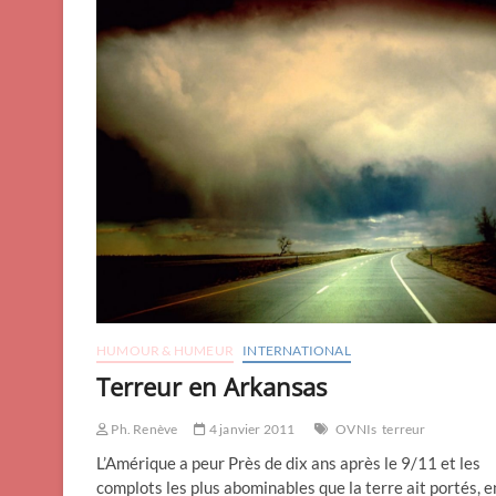
HUMOUR & HUMEUR
INTERNATIONAL
Terreur en Arkansas
Ph. Renève
4 janvier 2011
OVNIs
terreur
L’Amérique a peur Près de dix ans après le 9/11 et les
complots les plus abominables que la terre ait portés, e