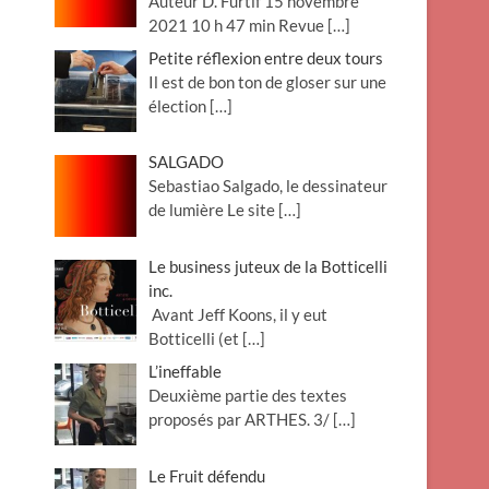
Auteur D. Furtif 15 novembre
2021 10 h 47 min Revue
[…]
Petite réflexion entre deux tours
Il est de bon ton de gloser sur une
élection
[…]
SALGADO
Sebastiao Salgado, le dessinateur
de lumière Le site
[…]
Le business juteux de la Botticelli
inc.
Avant Jeff Koons, il y eut
Botticelli (et
[…]
L’ineffable
Deuxième partie des textes
proposés par ARTHES. 3/
[…]
Le Fruit défendu