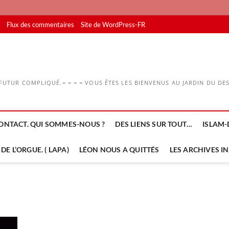
Flux des commentaires
Site de WordPress-FR
UTUR COMPLIQUÉ.= = = = VOUS ÊTES LES BIENVENUS AU JARDIN DU DESS
ONTACT. QUI SOMMES-NOUS ?
DES LIENS SUR TOUT…
ISLAM-
DE L’ORGUE. ( LAPA)
LÉON NOUS A QUITTÉS
LES ARCHIVES I