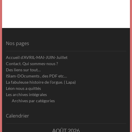
Nos pages
Accueil d’AVRIL-MAI-JUIN-Juillet
Contact. Qui sommes-nous ?
Des liens sur tout…
ISlam-DOcuments , des PDF etc…
La fabuleuse histoire de l’orgue. ( Lapa)
Léon nous a quittés
Les archives intégrales
Archives par catégories
Calendrier
AOÛT 2026