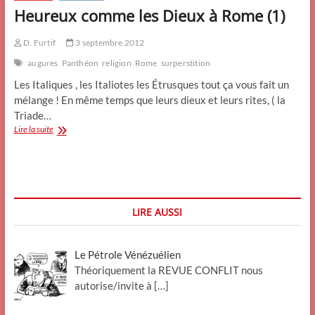
Heureux comme les Dieux à Rome (1)
D. Furtif
3 septembre 2012
augures
Panthéon
religion
Rome
surperstition
Les Italiques , les Italiotes les Étrusques tout ça vous fait un
mélange ! En même temps que leurs dieux et leurs rites, ( la
Triade…
Heureux
Lire la suite
comme
les
Dieux
à
Rome
(1)
LIRE AUSSI
Le Pétrole Vénézuélien
Théoriquement la REVUE CONFLIT nous
autorise/invite à
[…]