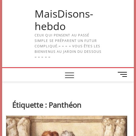
Skip
MaisDisons-
to
content
hebdo
CEUX QUI PENSENT AU PASSÉ
SIMPLE SE PRÉPARENT UN FUTUR
COMPLIQUÉ.= = = = VOUS ÊTES LES
BIENVENUS AU JARDIN DU DESSOUS
= = = = =
M
e
n
u
B
Étiquette :
Panthéon
u
t
t
o
n