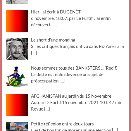
Hier j’ai écrit à DUGENÊT
6 novembre, 18:07, par Le Furtif J’ai enfin
découvert
[…]
Le short d’une mondina
Si les critiques français ont vu dans Riz Amer à la
[…]
Nous sommes tous des BANKSTERS …(Redif)
La dette est enfin devenue un sujet de
préoccupation
[…]
AFGHANISTAN au jardin du 15 Novembre
Auteur D. Furtif 15 novembre 2021 10 h 47 min
Revue
[…]
Petite réflexion entre deux tours
Il est de bon ton de gloser sur une élection
[…]