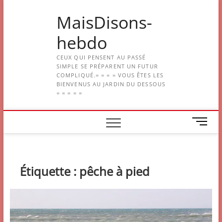
Skip
MaisDisons-
to
content
hebdo
CEUX QUI PENSENT AU PASSÉ
SIMPLE SE PRÉPARENT UN FUTUR
COMPLIQUÉ.= = = = VOUS ÊTES LES
BIENVENUS AU JARDIN DU DESSOUS
= = = = =
M
e
n
u
B
Étiquette :
pêche à pied
u
t
t
o
n