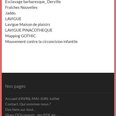
Esclavage barbaresque_ Derville
Fraîches Nouvelles
Jaddo.
LAVIGUE
Lavigue Maison de plaisirs
LAVIGUE PINACOTHEQUE
Mapping GOTHIC
Mouvement contre la circoncision infantile
Nos pages
Accueil d’AVRIL-MAI-JUIN-Juillet
Contact. Qui sommes-nous ?
Des liens sur tout…
ISlam-DOcuments , des PDF etc…