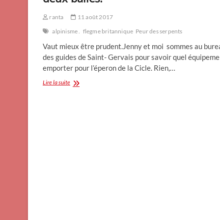
ranta
11 août 2017
alpinisme .
flegme britannique
Peur des serpents
Vaut mieux être prudent.Jenny et moi sommes au bure
des guides de Saint- Gervais pour savoir quel équipeme
emporter pour l’éperon de la Cicle. Rien,…
L’éperon
Lire la suite
de
la
Cicle,
une
escalade
à
deux
balles.