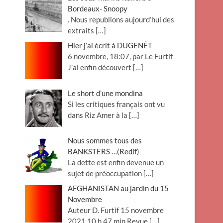
Bordeaux- Snoopy
. Nous republions aujourd’hui des
extraits
[…]
Hier j’ai écrit à DUGENÊT
6 novembre, 18:07, par Le Furtif
J’ai enfin découvert
[…]
Le short d’une mondina
Si les critiques français ont vu
dans Riz Amer à la
[…]
Nous sommes tous des
BANKSTERS …(Redif)
La dette est enfin devenue un
sujet de préoccupation
[…]
AFGHANISTAN au jardin du 15
Novembre
Auteur D. Furtif 15 novembre
2021 10 h 47 min Revue
[…]