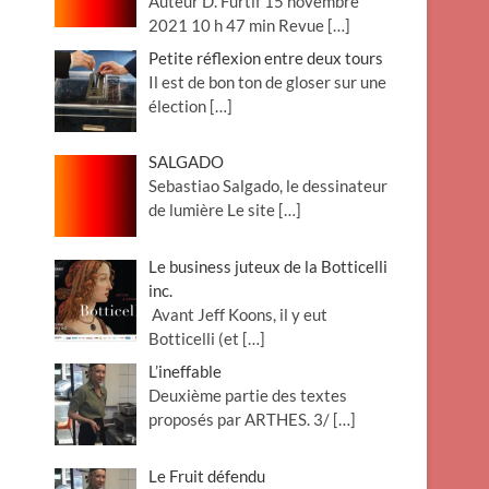
Auteur D. Furtif 15 novembre
2021 10 h 47 min Revue
[…]
Petite réflexion entre deux tours
Il est de bon ton de gloser sur une
élection
[…]
SALGADO
Sebastiao Salgado, le dessinateur
de lumière Le site
[…]
Le business juteux de la Botticelli
inc.
Avant Jeff Koons, il y eut
Botticelli (et
[…]
L’ineffable
Deuxième partie des textes
proposés par ARTHES. 3/
[…]
Le Fruit défendu