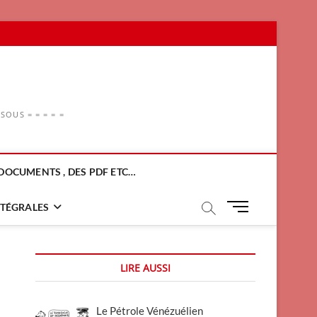
OUS = = = = =
DOCUMENTS , DES PDF ETC…
M
NTÉGRALES
e
n
u
LIRE AUSSI
B
u
t
Le Pétrole Vénézuélien
t