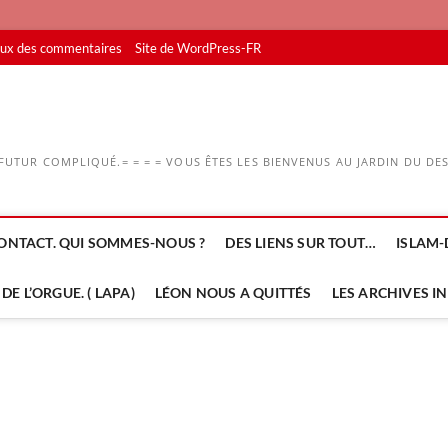
lux des commentaires
Site de WordPress-FR
UTUR COMPLIQUÉ.= = = = VOUS ÊTES LES BIENVENUS AU JARDIN DU DESS
ONTACT. QUI SOMMES-NOUS ?
DES LIENS SUR TOUT…
ISLAM-
DE L’ORGUE. ( LAPA)
LÉON NOUS A QUITTÉS
LES ARCHIVES I