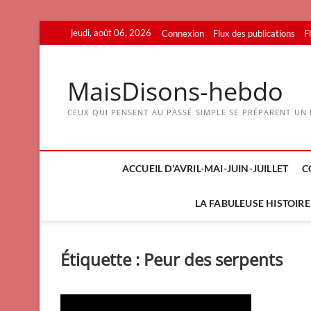
Skip
jeudi, août 06, 2026
Connexion
Flux des publications
F
to
content
MaisDisons-hebdo
CEUX QUI PENSENT AU PASSÉ SIMPLE SE PRÉPARENT UN F
ACCUEIL D’AVRIL-MAI-JUIN-JUILLET
C
LA FABULEUSE HISTOIRE 
Étiquette :
Peur des serpents