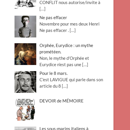
CONFLIT nous autorise/invite à
[…]
Ne pas effacer
Novembre pour mes deux Henri
Ne pas effacer .
[…]
Orphée, Eurydice : un mythe
prométéen.
Non, le mythe d’Orphée et
Eurydice n’est pas une
[…]
Pour le 8 mars.
C’est LAVIGUE qui parle dans son
article du 8
[…]
DEVOIR de MÉMOIRE
Les sous-marins italiens à