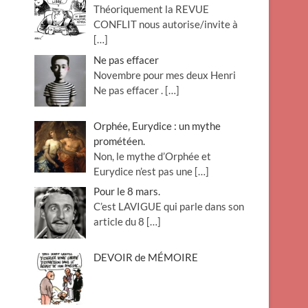
Théoriquement la REVUE
o
CONFLIT nous autorise/invite à
n
[…]
Ne pas effacer
Novembre pour mes deux Henri
Ne pas effacer .
[…]
Orphée, Eurydice : un mythe
prométéen.
Non, le mythe d’Orphée et
Eurydice n’est pas une
[…]
Pour le 8 mars.
C’est LAVIGUE qui parle dans son
article du 8
[…]
DEVOIR de MÉMOIRE