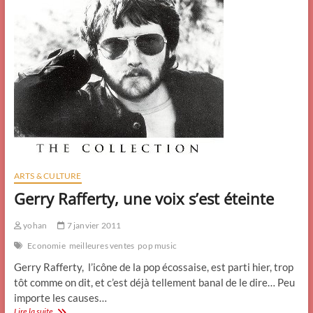
ARTS & CULTURE
Gerry Rafferty, une voix s’est éteinte
yohan
7 janvier 2011
Economie
meilleures ventes
pop music
Gerry Rafferty, l’icône de la pop écossaise, est parti hier, trop
tôt comme on dit, et c’est déjà tellement banal de le dire… Peu
importe les causes…
Gerry
Lire la suite