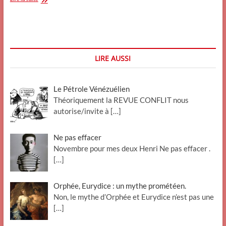
Rafferty,
une
voix
s’est
éteinte
LIRE AUSSI
Le Pétrole Vénézuélien
Théoriquement la REVUE CONFLIT nous
autorise/invite à
[…]
Ne pas effacer
Novembre pour mes deux Henri Ne pas effacer .
[…]
Orphée, Eurydice : un mythe prométéen.
Non, le mythe d’Orphée et Eurydice n’est pas une
[…]