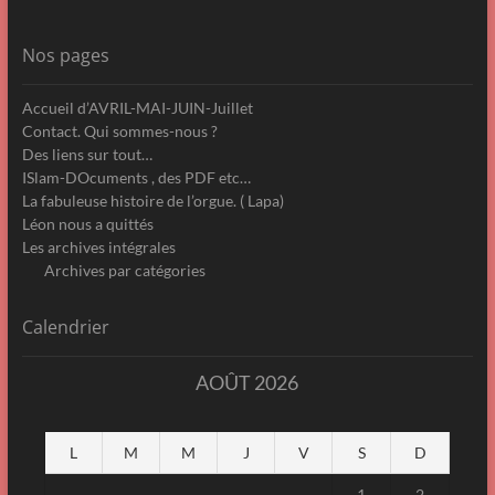
Nos pages
Accueil d’AVRIL-MAI-JUIN-Juillet
Contact. Qui sommes-nous ?
Des liens sur tout…
ISlam-DOcuments , des PDF etc…
La fabuleuse histoire de l’orgue. ( Lapa)
Léon nous a quittés
Les archives intégrales
Archives par catégories
Calendrier
AOÛT 2026
L
M
M
J
V
S
D
1
2