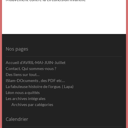
Nos pages
Accueil d’AVRIL-MAI-JUIN-Juillet
Contact. Qui sommes-nous ?
Des liens sur tout…
ISlam-DOcuments , des PDF etc…
La fabuleuse histoire de l’orgue. ( Lapa)
Léon nous a quittés
Les archives intégrales
Archives par catégories
Calendrier