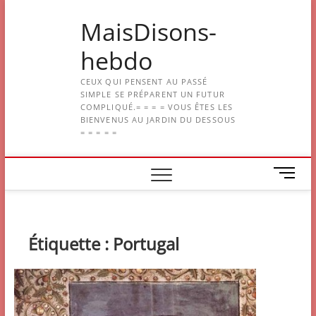
Skip
MaisDisons-
to
content
hebdo
CEUX QUI PENSENT AU PASSÉ
SIMPLE SE PRÉPARENT UN FUTUR
COMPLIQUÉ.= = = = VOUS ÊTES LES
BIENVENUS AU JARDIN DU DESSOUS
= = = = =
M
e
n
u
B
Étiquette :
Portugal
u
t
t
o
n