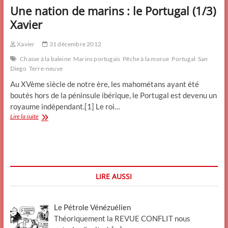
Une nation de marins : le Portugal (1/3)
Xavier
Xavier
31 décembre 2012
Chasse à la baleine
Marins portugais
Pêche à la morue
Portugal
San
Diego
Terre-neuve
Au XVème siècle de notre ère, les mahométans ayant été
boutés hors de la péninsule ibérique, le Portugal est devenu un
royaume indépendant.[1] Le roi…
Une
Lire la suite
nation
de
marins
:
le
Portugal
LIRE AUSSI
(1/3)
Xavier
Le Pétrole Vénézuélien
Théoriquement la REVUE CONFLIT nous