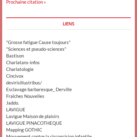
Prochaine citation »
LIENS
"Grosse fatigue Cause toujours"
"Sciences et pseudo-sciences"
Bastison
Charlatans-infos
Charlatologie
Cincivox
devirisillustribus/
Esclavage barbaresque_ Derville
Fraîches Nouvelles
Jaddo.
LAVIGUE
Lavigue Maison de plaisirs
LAVIGUE PINACOTHEQUE
Mapping GOTHIC
Mouvement contre la circoncision infantile