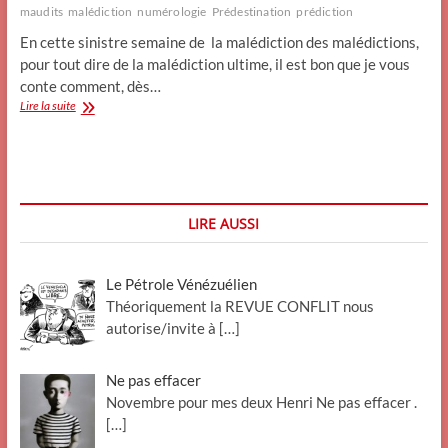
maudits
malédiction
numérologie
Prédestination
prédiction
En cette sinistre semaine de la malédiction des malédictions,
pour tout dire de la malédiction ultime, il est bon que je vous
conte comment, dès…
Une
Lire la suite
malédiction
pour
pas
cher.
Furtif
LIRE AUSSI
Le Pétrole Vénézuélien
Théoriquement la REVUE CONFLIT nous
autorise/invite à
[…]
Ne pas effacer
Novembre pour mes deux Henri Ne pas effacer .
[…]