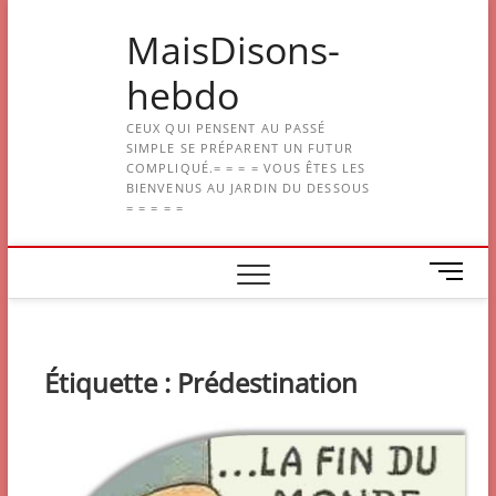
Skip
MaisDisons-
to
content
hebdo
CEUX QUI PENSENT AU PASSÉ
SIMPLE SE PRÉPARENT UN FUTUR
COMPLIQUÉ.= = = = VOUS ÊTES LES
BIENVENUS AU JARDIN DU DESSOUS
= = = = =
M
e
n
u
B
Étiquette :
Prédestination
u
t
t
o
n