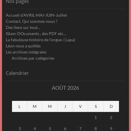
Nos pages
Accueil d’AVRIL-MAI-JUIN-Juillet
Contact. Qui sommes-nous ?
Des liens sur tout…
ISlam-DOcuments , des PDF etc…
La fabuleuse histoire de l’orgue. ( Lapa)
Léon nous a quittés
Les archives intégrales
Archives par catégories
Calendrier
AOÛT 2026
L
M
M
J
V
S
D
1
2
3
4
5
6
7
8
9