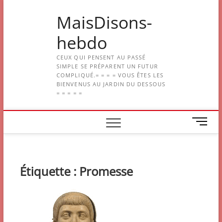
Skip
MaisDisons-
to
content
hebdo
CEUX QUI PENSENT AU PASSÉ
SIMPLE SE PRÉPARENT UN FUTUR
COMPLIQUÉ.= = = = VOUS ÊTES LES
BIENVENUS AU JARDIN DU DESSOUS
= = = = =
M
e
n
u
B
Étiquette :
Promesse
u
t
t
o
n