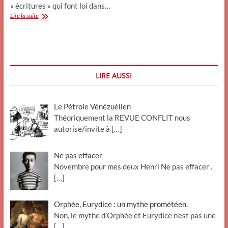
« écritures » qui font loi dans…
Heureux
Lire la suite
comme
les
Dieux
à
Rome
(5)
LIRE AUSSI
Le
Dieu
des
Le Pétrole Vénézuélien
chrétiens
(b)
Théoriquement la REVUE CONFLIT nous
autorise/invite à
[…]
Ne pas effacer
Novembre pour mes deux Henri Ne pas effacer .
[…]
Orphée, Eurydice : un mythe prométéen.
Non, le mythe d’Orphée et Eurydice n’est pas une
[…]