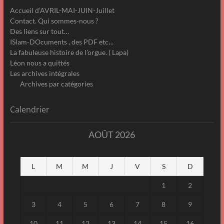
Accueil d’AVRIL-MAI-JUIN-Juillet
Contact. Qui sommes-nous ?
Des liens sur tout…
ISlam-DOcuments , des PDF etc…
La fabuleuse histoire de l’orgue. ( Lapa)
Léon nous a quittés
Les archives intégrales
Archives par catégories
Calendrier
AOÛT 2026
L
M
M
J
V
S
D
1
2
3
4
5
6
7
8
9
10
11
12
13
14
15
16