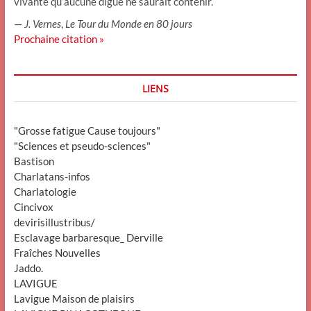
vivante qu’aucune digue ne saurait contenir.
—
J. Vernes
,
Le Tour du Monde en 80 jours
Prochaine citation »
LIENS
"Grosse fatigue Cause toujours"
"Sciences et pseudo-sciences"
Bastison
Charlatans-infos
Charlatologie
Cincivox
devirisillustribus/
Esclavage barbaresque_ Derville
Fraîches Nouvelles
Jaddo.
LAVIGUE
Lavigue Maison de plaisirs