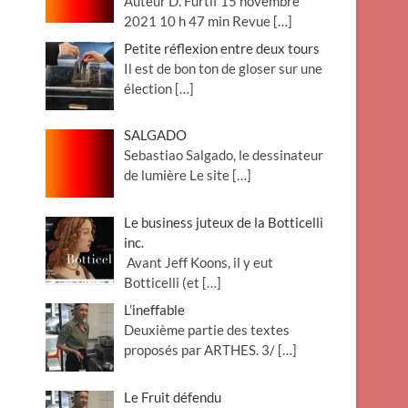
Auteur D. Furtif 15 novembre
2021 10 h 47 min Revue
[…]
Petite réflexion entre deux tours
Il est de bon ton de gloser sur une
élection
[…]
SALGADO
Sebastiao Salgado, le dessinateur
de lumière Le site
[…]
Le business juteux de la Botticelli
inc.
Avant Jeff Koons, il y eut
Botticelli (et
[…]
L’ineffable
Deuxième partie des textes
proposés par ARTHES. 3/
[…]
Le Fruit défendu