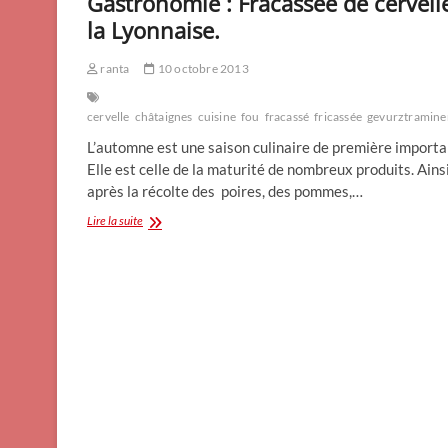
Gastronomie : Fracassée de cervell
la Lyonnaise.
ranta
10 octobre 2013
cervelle
châtaignes
cuisine
fou
fracassé
fricassée
gevurztramine
L’automne est une saison culinaire de première importa
Elle est celle de la maturité de nombreux produits. Ains
après la récolte des poires, des pommes,…
Gastronomie
Lire la suite
:
Fracassée
de
cervelle
à
la
Lyonnaise.