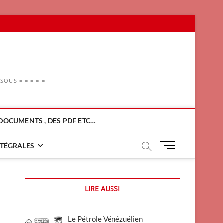
OUS = = = = =
DOCUMENTS , DES PDF ETC…
M
NTÉGRALES
e
n
u
LIRE AUSSI
B
u
t
Le Pétrole Vénézuélien
t