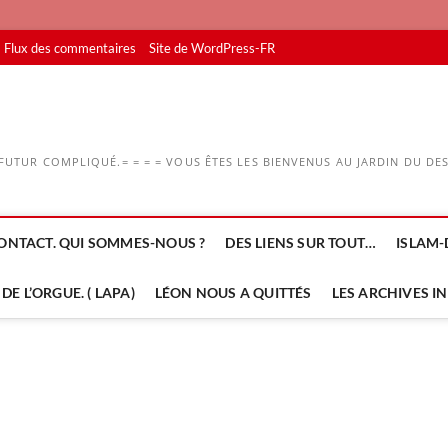
Flux des commentaires
Site de WordPress-FR
UTUR COMPLIQUÉ.= = = = VOUS ÊTES LES BIENVENUS AU JARDIN DU DESS
ONTACT. QUI SOMMES-NOUS ?
DES LIENS SUR TOUT…
ISLAM-
DE L’ORGUE. ( LAPA)
LÉON NOUS A QUITTÉS
LES ARCHIVES I