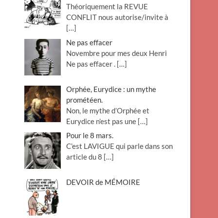
Théoriquement la REVUE
o
CONFLIT nous autorise/invite à
n
[…]
Ne pas effacer
Novembre pour mes deux Henri
Ne pas effacer .
[…]
Orphée, Eurydice : un mythe
prométéen.
Non, le mythe d’Orphée et
Eurydice n’est pas une
[…]
Pour le 8 mars.
C’est LAVIGUE qui parle dans son
article du 8
[…]
DEVOIR de MÉMOIRE