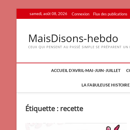
Skip
samedi, août 08, 2026
Connexion
Flux des publications
to
content
MaisDisons-hebdo
CEUX QUI PENSENT AU PASSÉ SIMPLE SE PRÉPARENT UN F
ACCUEIL D’AVRIL-MAI-JUIN-JUILLET
C
LA FABULEUSE HISTOIRE 
Étiquette :
recette