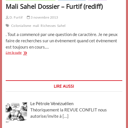
Mali Sahel Dossier – Furtif (rediff)
D. Furtif
3 novembre 2013
Colonialisme
mali
Richesses
Sahel
. Tout a commencé par une question de caractère. Je ne peux
faire de recherches sur un évènement quand cet évènement
est toujours en cours.…
Mali
Lire la suite
Sahel
Dossier
–
Furtif
(rediff)
LIRE AUSSI
Le Pétrole Vénézuélien
Théoriquement la REVUE CONFLIT nous
autorise/invite à
[…]