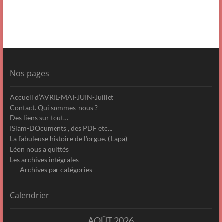
Nos pages
Accueil d’AVRIL-MAI-JUIN-Juillet
Contact. Qui sommes-nous ?
Des liens sur tout…
ISlam-DOcuments , des PDF etc…
La fabuleuse histoire de l’orgue. ( Lapa)
Léon nous a quittés
Les archives intégrales
Archives par catégories
Calendrier
AOÛT 2026