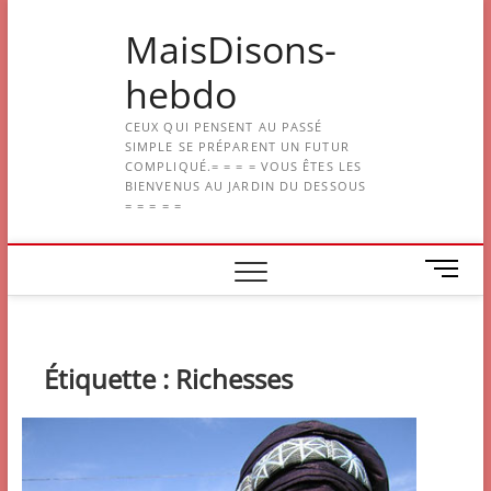
Skip
MaisDisons-
to
content
hebdo
CEUX QUI PENSENT AU PASSÉ
SIMPLE SE PRÉPARENT UN FUTUR
COMPLIQUÉ.= = = = VOUS ÊTES LES
BIENVENUS AU JARDIN DU DESSOUS
= = = = =
M
e
n
u
B
Étiquette :
Richesses
u
t
t
o
n