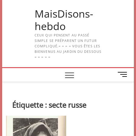
Skip
MaisDisons-
to
content
hebdo
CEUX QUI PENSENT AU PASSÉ
SIMPLE SE PRÉPARENT UN FUTUR
COMPLIQUÉ.= = = = VOUS ÊTES LES
BIENVENUS AU JARDIN DU DESSOUS
= = = = =
M
e
n
u
B
Étiquette :
secte russe
u
t
t
o
n