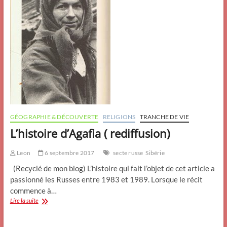
GÉOGRAPHIE & DÉCOUVERTE
RELIGIONS
TRANCHE DE VIE
L’histoire d’Agafia ( rediffusion)
Leon
6 septembre 2017
secte russe
Sibérie
(Recyclé de mon blog) L’histoire qui fait l’objet de cet article a
passionné les Russes entre 1983 et 1989. Lorsque le récit
commence à…
L’histoire
Lire la suite
d’Agafia
(