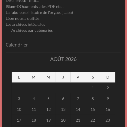
Des liens sur tout…
ISlam-DOcuments , des PDF etc…
La fabuleuse histoire de l’orgue. ( Lapa)
Léon nous a quittés
Les archives intégrales
Archives par catégories
Calendrier
AOÛT 2026
L
M
M
J
V
S
D
1
2
3
4
5
6
7
8
9
10
11
12
13
14
15
16
17
18
19
20
21
22
23