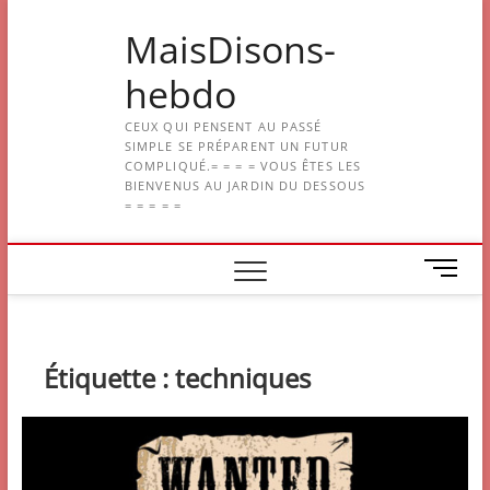
Skip
MaisDisons-
to
content
hebdo
CEUX QUI PENSENT AU PASSÉ
SIMPLE SE PRÉPARENT UN FUTUR
COMPLIQUÉ.= = = = VOUS ÊTES LES
BIENVENUS AU JARDIN DU DESSOUS
= = = = =
M
e
n
u
B
Étiquette :
techniques
u
t
t
o
n