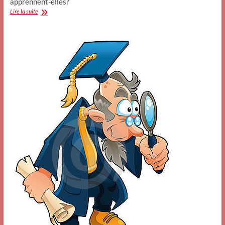
apprennent-elles?
Précisions
Lire la suite
scientifiques
(4)
Lapa