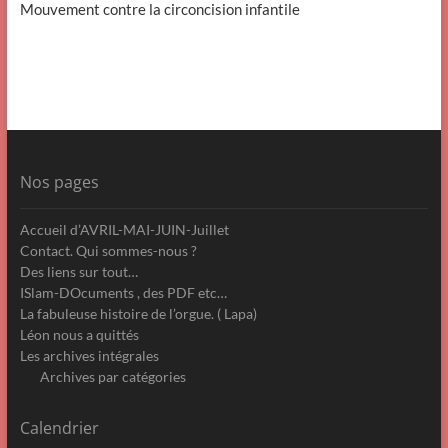
Mouvement contre la circoncision infantile
Nos pages
Accueil d’AVRIL-MAI-JUIN-Juillet
Contact. Qui sommes-nous ?
Des liens sur tout…
ISlam-DOcuments , des PDF etc…
La fabuleuse histoire de l’orgue. ( Lapa)
Léon nous a quittés
Les archives intégrales
Archives par catégories
Calendrier