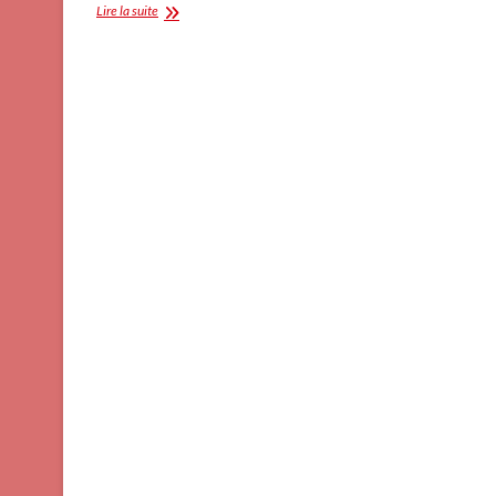
Métier
Lire la suite
:
tellineur