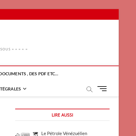
OUS = = = = =
DOCUMENTS , DES PDF ETC…
M
NTÉGRALES
e
n
u
LIRE AUSSI
B
u
t
Le Pétrole Vénézuélien
t