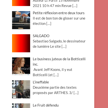
Auteur D. Furtif 15 novembre
2021 10 h 47 min Revue
[…]
Petite réflexion entre deux tours
Il est de bon ton de gloser sur une
élection
[…]
SALGADO
Sebastiao Salgado, le dessinateur
de lumière Le site
[…]
Le business juteux de la Botticelli
inc.
Avant Jeff Koons, il y eut
Botticelli (et
[…]
L’ineffable
Deuxième partie des textes
proposés par ARTHES. 3/
[…]
Le Fruit défendu