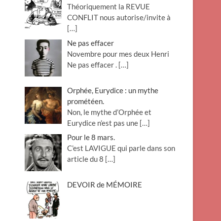
Théoriquement la REVUE
o
CONFLIT nous autorise/invite à
n
[…]
Ne pas effacer
Novembre pour mes deux Henri
Ne pas effacer .
[…]
Orphée, Eurydice : un mythe
prométéen.
Non, le mythe d’Orphée et
Eurydice n’est pas une
[…]
Pour le 8 mars.
C’est LAVIGUE qui parle dans son
article du 8
[…]
DEVOIR de MÉMOIRE