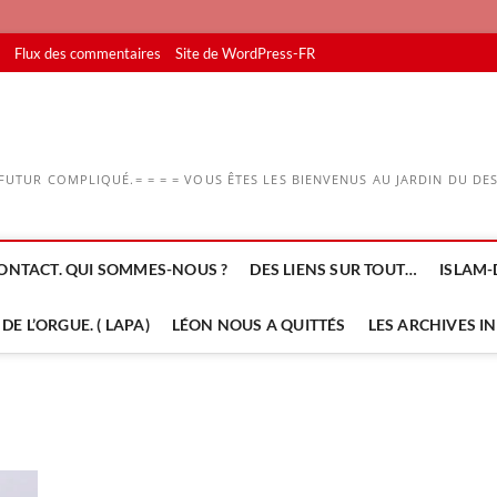
Flux des commentaires
Site de WordPress-FR
UTUR COMPLIQUÉ.= = = = VOUS ÊTES LES BIENVENUS AU JARDIN DU DESS
ONTACT. QUI SOMMES-NOUS ?
DES LIENS SUR TOUT…
ISLAM-
DE L’ORGUE. ( LAPA)
LÉON NOUS A QUITTÉS
LES ARCHIVES I