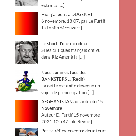
extraits
[…]
Hier j’ai écrit à DUGENÊT
6 novembre, 18:07, par Le Furtif
J’ai enfin découvert
[…]
Le short d’une mondina
Si les critiques français ont vu
dans Riz Amer à la
[…]
Nous sommes tous des
BANKSTERS …(Redif)
La dette est enfin devenue un
sujet de préoccupation
[…]
AFGHANISTAN au jardin du 15
Novembre
Auteur D. Furtif 15 novembre
2021 10 h 47 min Revue
[…]
Petite réflexion entre deux tours