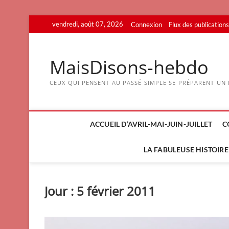
Skip
vendredi, août 07, 2026
Connexion
Flux des publications
to
content
MaisDisons-hebdo
CEUX QUI PENSENT AU PASSÉ SIMPLE SE PRÉPARENT UN F
ACCUEIL D’AVRIL-MAI-JUIN-JUILLET
C
LA FABULEUSE HISTOIRE 
Jour :
5 février 2011