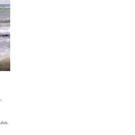
es
ulus.