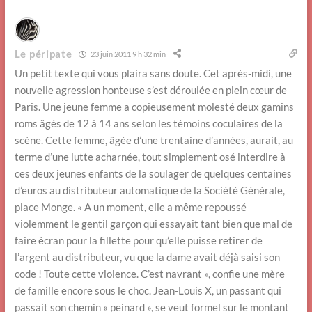
Le péripate
23 juin 2011 9 h 32 min
Un petit texte qui vous plaira sans doute. Cet après-midi, une
nouvelle agression honteuse s’est déroulée en plein cœur de
Paris. Une jeune femme a copieusement molesté deux gamins
roms âgés de 12 à 14 ans selon les témoins coculaires de la
scène. Cette femme, âgée d’une trentaine d’années, aurait, au
terme d’une lutte acharnée, tout simplement osé interdire à
ces deux jeunes enfants de la soulager de quelques centaines
d’euros au distributeur automatique de la Société Générale,
place Monge. « A un moment, elle a même repoussé
violemment le gentil garçon qui essayait tant bien que mal de
faire écran pour la fillette pour qu’elle puisse retirer de
l’argent au distributeur, vu que la dame avait déjà saisi son
code ! Toute cette violence. C’est navrant », confie une mère
de famille encore sous le choc. Jean-Louis X, un passant qui
passait son chemin « peinard », se veut formel sur le montant