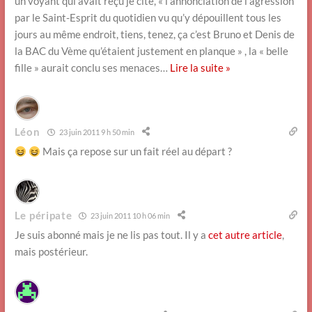
un voyant qui avait reçu je cite, « l’annonciation de l’agression
par le Saint-Esprit du quotidien vu qu’y dépouillent tous les
jours au même endroit, tiens, tenez, ça c’est Bruno et Denis de
la BAC du Vème qu’étaient justement en planque » , la « belle
fille » aurait conclu ses menaces
…
Lire la suite »
Léon
23 juin 2011 9 h 50 min
Mais ça repose sur un fait réel au départ ?
Le péripate
23 juin 2011 10 h 06 min
Je suis abonné mais je ne lis pas tout. Il y a
cet autre article
,
mais postérieur.