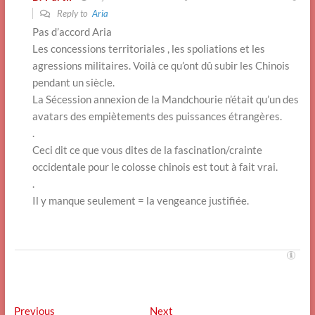
Reply to
Aria
Pas d’accord Aria
Les concessions territoriales , les spoliations et les
agressions militaires. Voilà ce qu’ont dû subir les Chinois
pendant un siècle.
La Sécession annexion de la Mandchourie n’était qu’un des
avatars des empiètements des puissances étrangères.
.
Ceci dit ce que vous dites de la fascination/crainte
occidentale pour le colosse chinois est tout à fait vrai.
.
Il y manque seulement = la vengeance justifiée.
Navigation
Previous
Next
Previous
Next