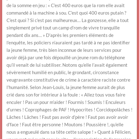
de la somme en jeu : « C’est 400 euros que la rom elle avait
commandé à la machine à sou. C’est quoi 400 euros putain ?
C’est quoi ? Si c’est pas malheureux… La gonzesse, elle a tout
simplement privé tout un camp d’rom de vivre tranquille
pendant dix ans… » D’après les premiers éléments de
l’enquête, les policiers n’auraient pas tardé à ne pas identifier
la jeune femme, très bien inconnue de leurs services pour
avoir déjà par une fois dépouillé un jeune rom du téléphone
qu’il venait de lui subtiliser. Notons qu’elle l’avait également
sévèrement humilié en public, le grondant, circonstance
veugravante constitutive de crime à caractère raciste contre
l’humanité. Selon Jean-Louis, la jeune femme aurait de plus
crié dans son for intérieur à la foule : « Allez tous vous faire
enculer ! Pas un pour m’aider ! Fourmis ! Soumis ! Enculeurs
d’urnes ! Coprophages de PAF ! Hypocrites ! Corcidopolâches !
Lâches ! Lâches ! Faut pas avoir d’père ! Faut pas avoir avoir
d’face ! Faut être personne ! Moutons ! Poussière !, qu’elle
nous a engueulé dans sa tête cette salope ! » Quant à Félicien,