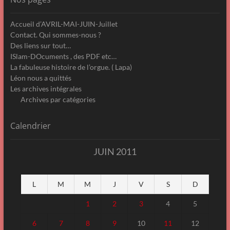
Accueil d’AVRIL-MAI-JUIN-Juillet
Contact. Qui sommes-nous ?
Des liens sur tout…
ISlam-DOcuments , des PDF etc…
La fabuleuse histoire de l’orgue. ( Lapa)
Léon nous a quittés
Les archives intégrales
Archives par catégories
Calendrier
JUIN 2011
L
M
M
J
V
S
D
1
2
3
4
5
6
7
8
9
10
11
12