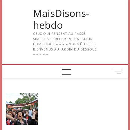
Skip
MaisDisons-
to
content
hebdo
CEUX QUI PENSENT AU PASSÉ
SIMPLE SE PRÉPARENT UN FUTUR
COMPLIQUÉ.= = = = VOUS ÊTES LES
BIENVENUS AU JARDIN DU DESSOUS
= = = = =
M
e
n
u
B
u
t
t
o
n