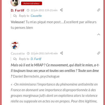
Administrateur
D. Furtif
22 juin 2011 13 h 21 min
Reply to
Causette
Voleuse!
Tu m’as piqué mon post….Excellent par ailleurs
tu penses bien
Causette
22 juin 2011 16 h 45 min
Reply to
D. Furtif
Mais où il est le MRAP ? Ce mouvement, qui était le mien, a-t-
il toujours tous ses yeux et toutes ses oreilles ? Toute son âme
?
Daniel Bernstein, psychologue
« -On minimisera l’importance du phénomène antisémite en
France en donnant une importance disproportionnée à des
groupes marginaux juifs dont on exploitera alors la violence
réelle ou supposée en actes ou en propos. Pour être légitime,